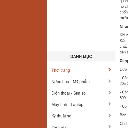
quan
hộ c
chốn
trườ
Nhữn
Khi 
Đầu 
chất
tiên
DANH MỤC
Công
Thời trang
Dưới
- Cô
Nước hoa - Mỹ phẩm
205 
Điện thoại - Sim số
- Cô
899.
Máy tính - Laptop
- Cô
Kỹ thuật số
Bạn n
Chi t
Điện máy