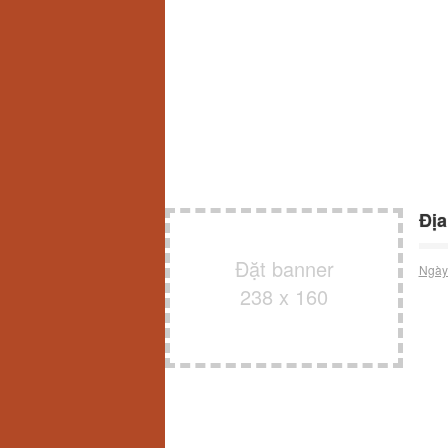
Địa
Đặt banner
Ngày
238 x 160