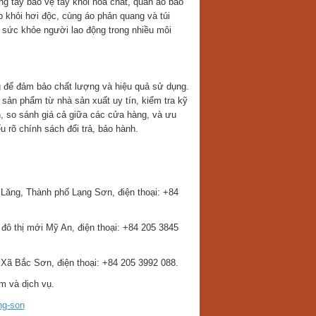
g tay bảo vệ tay khỏi hóa chất, quần áo bảo
 khỏi hơi độc, cùng áo phản quang và túi
ệ sức khỏe người lao động trong nhiều môi
g để đảm bảo chất lượng và hiệu quả sử dụng.
 sản phẩm từ nhà sản xuất uy tín, kiểm tra kỹ
h, so sánh giá cả giữa các cửa hàng, và ưu
u rõ chính sách đổi trả, bảo hành.
Lăng, Thành phố Lạng Sơn, điện thoại: +84
ô thị mới Mỹ An, điện thoại: +84 205 3845
Xã Bắc Sơn, điện thoại: +84 205 3992 088.
m và dịch vụ.
ng-son