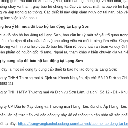
 trọng gồm: mũ bảo hộ để bảo vệ đầu, kính bảo hộ chống bụi và hóa chất, găn
hống cháy và thấm, giày bảo hộ chống va đập và nước, mặt nạ bảo vệ hô hấp
g va đập trong giao thông. Các thiết bị này giúp giảm nguy cơ tai nạn, bảo v
ng làm việc khác nhau.
g lưu ý khi mua đồ bảo hộ lao động tại Lạng Sơn
mua đồ bảo hộ lao động tại Lạng Sơn, bạn cần lưu ý một số yếu tố quan trọn
tiên, xác định rõ nhu cầu bảo vệ cho công việc và môi trường làm việc. Chọn
 lượng và tính phù hợp của đồ bảo hộ. Nắm rõ tiêu chuẩn an toàn và quy địn
 sản phẩm có nguồn gốc rõ ràng. Ngoài ra, tham khảo ý kiến chuyên gia và hiể
 ty cung cấp đồ bảo hộ lao động tại Lạng Sơn
 đây là một số công ty cung cấp thiết bị bảo hộ lao động tại Lạng Sơn:
ng ty TNHH Thương mại & Dịch vụ Khánh Nguyên, địa chỉ: Số 10 Đường Chi 
3890 111.
ng ty TNHH MTV Thương mại và Dịch vụ Sơn Lâm, địa chỉ: Số 12 - D1 - Khu đ
ng ty CP Đầu tư Xây dựng và Thương mại Hưng Hậu, địa chỉ: Ấp Hưng Hậu, 
ên liên hệ trực tiếp với các công ty này để có thông tin cập nhật về sản phẩ
iết tại đây:
https://trangvangbaoholaodong.com/bai-viet/bao-ho-lao-dong-tai-la