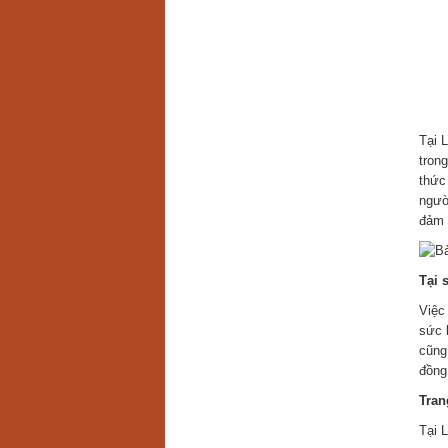
Tại 
tron
thức
ngườ
đảm 
Tại 
Việc
sức 
cũng 
đồng
Tran
Tại 