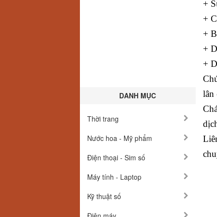
+ S
+ C
+ B
+ D
+ D
Chú
lân
DANH MỤC
Chá
Thời trang
dịc
Nước hoa - Mỹ phẩm
Liê
chu
Điện thoại - Sim số
Máy tính - Laptop
Kỹ thuật số
Điện máy