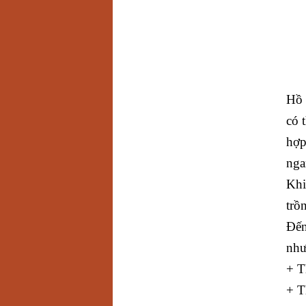
Hồ 
có 
hợp
nga
Khi
trồ
Đến
như
+ T
+ T