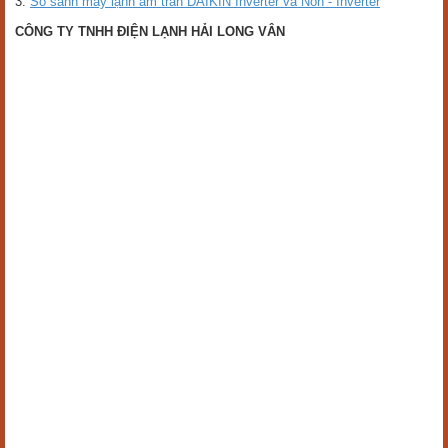
3.
So sánh máy lạnh âm trần DAIKIN Inverter và Non - Inverter
CÔNG TY TNHH ĐIỆN LẠNH HẢI LONG VÂN