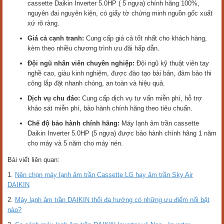
cassette Daikin Inverter 5.0HP ( 5 ngựa) chính hãng 100%,
nguyên đai nguyên kiện, có giấy tờ chứng minh nguồn gốc xuất
xứ rõ ràng.
Giá cả cạnh tranh:
Cung cấp giá cả tốt nhất cho khách hàng,
kèm theo nhiều chương trình ưu đãi hấp dẫn.
Đội ngũ nhân viên chuyên nghiệp:
Đội ngũ kỹ thuật viên tay
nghề cao, giàu kinh nghiệm, được đào tạo bài bản, đảm bảo thi
công lắp đặt nhanh chóng, an toàn và hiệu quả.
Dịch vụ chu đáo:
Cung cấp dịch vụ tư vấn miễn phí, hỗ trợ
khảo sát miễn phí, bảo hành chính hãng theo tiêu chuẩn.
Chế độ bảo hành chính hãng:
Máy lạnh âm trần cassette
Daikin Inverter 5.0HP (5 ngựa) được bảo hành chính hãng 1 năm
cho máy và 5 năm cho máy nén.
Bài viết liên quan:
1.
Nên chọn máy lạnh âm trần Cassette LG hay âm trần Sky Air
DAIKIN
2.
Máy lạnh âm trần DAIKIN thổi đa hướng có những ưu điểm nổi bật
nào?