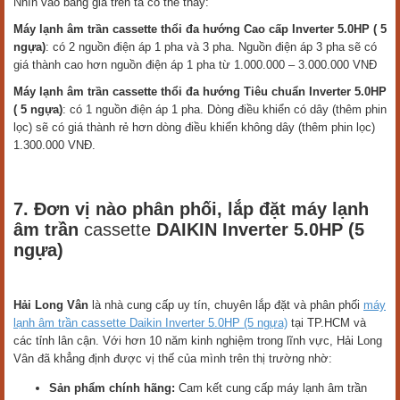
Nhìn vào bảng giá trên ta có thể thấy:
Máy lạnh âm trần
cassette
thổi đa hướng Cao cấp Inverter 5.0HP ( 5
ngựa)
: có 2 nguồn điện áp 1 pha và 3 pha. Nguồn điện áp 3 pha sẽ có
giá thành cao hơn nguồn điện áp 1 pha từ 1.000.000 – 3.000.000 VNĐ
Máy lạnh âm trần
cassette
thổi đa hướng Tiêu chuẩn Inverter 5.0HP
( 5 ngựa)
: có 1 nguồn điện áp 1 pha. Dòng điều khiển có dây (thêm phin
lọc) sẽ có giá thành rẻ hơn dòng điều khiển không dây (thêm phin lọc)
1.300.000 VNĐ.
7. Đơn vị nào phân phối, lắp đặt máy lạnh
âm trần
cassette
DAIKIN Inverter 5.0HP (5
ngựa)
Hải Long Vân
là nhà cung cấp uy tín, chuyên lắp đặt và phân phối
máy
lạnh âm trần cassette Daikin Inverter 5.0HP (5 ngựa)
tại TP.HCM và
các tỉnh lân cận. Với hơn 10 năm kinh nghiệm trong lĩnh vực, Hải Long
Vân đã khẳng định được vị thế của mình trên thị trường nhờ:
Sản phẩm chính hãng:
Cam kết cung cấp máy lạnh âm trần