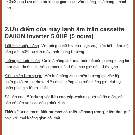
240m3 phù hợp cho các không gian như: văn phòng, nhà hàng, khách
sạn,…
2.Ưu điểm của máy lạnh âm trần cassette
DAIKIN Inverter 5.0HP (5 ngựa)
Tiết kiệm điện năng
: Với công nghệ Inverter hiện đại, giúp tiết kiệm điện
năng đến 50% so với máy lạnh thông thường.
Luồng gió tuần hoàn
: Có khả năng làm mát toàn bộ căn phòng mang lại
cảm giác thoải mái, sảng khoái mà không bao giờ cảm thấy lạnh.
Điều khiển hướng gió
: Với khả năng điều khiển hướng gió độc lập,
hướng gió có thể được điều chỉnh riêng cho mỗi miệng gió, đạt sự
phân phối gió tối ưu nhất.
Độ bền cao
:
Sử dụng vật liệu cao cấp c
hống gỉ sét và ăn mòn, đảm
bảo độ bền và hoạt động nhất định.
Thiết kế sang trọng
:
Mặt nạ máy có thiết kế sang trọng, hiện đại, p
hù
hợp với mọi không gian nội thất.