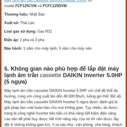
Máy lạnh âm trần cassette DAIKIN Inverter 5.0HP
có
model
FCF125CVM
và
FCFC125DVM
:
Thương hiệu:
Nhật Bản
Xuất xứ:
Thái Lan
Loại gas sử dụng:
Gas R32
Điện áp:
1 pha và 3 pha
Bảo hành:
1 năm cho máy lạnh, 5 năm cho máy nén
5. Không gian nào phù hợp để lắp đặt máy
lạnh âm trần
cassette
DAIKIN Inverter 5.0HP
(5 ngựa)
Máy lạnh âm trần cassette DAIKIN Inverter 5.0HP với chế độ thổi đa
hướng, cùng với công suất lên đến 48.000 Btu/h, luồng gió thổi 360 độ.
Máy lạnh âm trần cassette DAIKIN Inverter 5 ngựa được đánh giá là
giải pháp làm mát hoàn hảo cho mọi không gian. Tuy nhiên, do được
trang bị công nghệ Inverter tiên tiến có khả năng tiết kiệm điện năng
cao nên để phát huy được hết tính năng này của nó thì nên được lắp
đặt ở những không gian kín, ít ra vào như: văn phòng, nhà hàng, khách