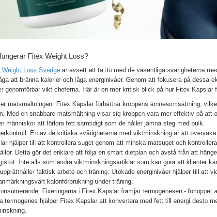
fungerar Fitex Weight Loss?
x Weight Loss Sverige
är avsett att ta itu med de väsentliga svårigheterna me
ga att bränna kalorier och låga energinivåer. Genom att fokusera på dessa ele
r genomförbar vikt cheferna. Här är en mer kritisk blick på hur Fitex Kapslar 
er matsmältningen: Fitex Kapslar förbättrar kroppens ämnesomsättning, vilket
. Med en snabbare matsmältning visar sig kroppen vara mer effektiv på att omv
er människor att förlora fett samtidigt som de håller jämna steg med bulk.
rkontroll: En av de kritiska svårigheterna med viktminskning är att övervaka 
ar hjälper till att kontrollera suget genom att minska matsuget och kontroller
llor. Detta gör det enklare att följa en smart dietplan och avstå från att hänge
istöt: Inte alls som andra viktminskningsartiklar som kan göra att klienter kän
pprätthåller faktisk arbete och träning. Utökade energinivåer hjälper till att v
nmärkningsvärt kaloriförbrukning under träning.
konsumerande: Fixeringarna i Fitex Kapslar främjar termogenesen - förloppet 
a termogenes hjälper Fitex Kapslar att konvertera med fett till energi desto mer 
minskning.