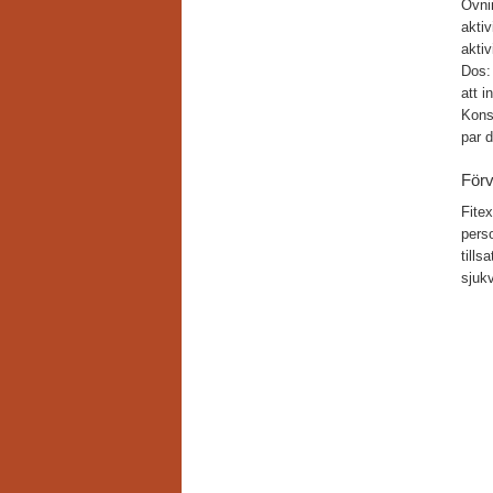
Övnin
aktiv
aktiv
Dos: 
att i
Konsi
par d
Förv
Fitex
perso
till
sjuk