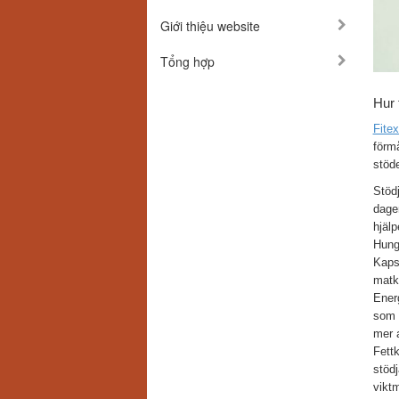
Giới thiệu website
Tổng hợp
Hur 
Fite
förmå
stöde
Stödj
dagen
hjälp
Hunge
Kapsl
matkä
Energ
som u
mer a
Fett
stödj
vikt