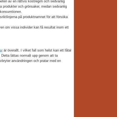
heten av en rättvis kostregim och sedvanlig
iska produkter och grönsaker, medan sedvanlig
ttkonsumtionen.
riktlinjerna på produktnamnet för att försöka
ven om vissa individer kan få resultat inom ett
ar
är överallt. I vilket fall som helst kan ett fåtal
 Detta lättas normalt upp genom att ta
avbryter användningen och pratar med en