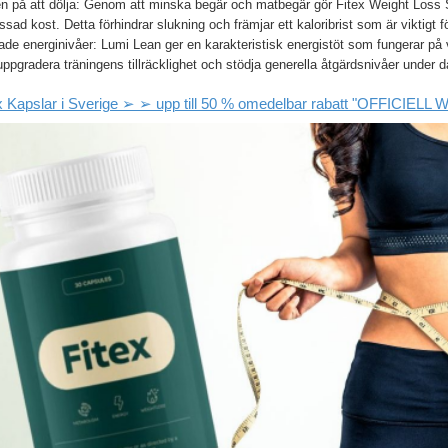
 på att dölja: Genom att minska begär och matbegär gör Fitex Weight Loss Sve
sad kost. Detta förhindrar slukning och främjar ett kaloribrist som är viktigt f
de energinivåer: Lumi Lean ger en karakteristisk energistöt som fungerar på 
ppgradera träningens tillräcklighet och stödja generella åtgärdsnivåer under 
x Kapslar i Sverige ➢ ➢ upp till 50 % omedelbar rabatt "OFFICIELL