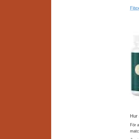
Fite
Hur 
För 
match