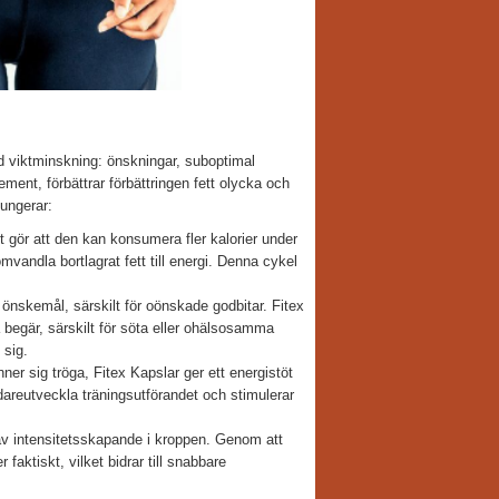
d viktminskning: önskningar, suboptimal
ment, förbättrar förbättringen fett olycka och
fungerar:
 gör att den kan konsumera fler kalorier under
andla bortlagrat fett till energi. Denna cykel
önskemål, särskilt för oönskade godbitar. Fitex
a begär, särskilt för söta eller ohälsosamma
 sig.
ner sig tröga, Fitex Kapslar ger ett energistöt
idareutveckla träningsutförandet och stimulerar
av intensitetsskapande i kroppen. Genom att
faktiskt, vilket bidrar till snabbare