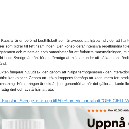
 Kapslar är en berömd kosttillskott som är avsedd att hjälpa individer att hant
rer som bidrar till fettinsamlingen. Den konsoliderar intensiva regelbundna fi
ngsämnen och mineraler, som samarbetar för att förbättra matsmältningen, mi
t Loss Sverige är känt för sin förmåga att hjälpa kunder att hålla en anständ
ånd.
ukten fungerar huvudsakligen genom att hjälpa termogenesen - den interaktion
örbrukar kalorier. Genom att utöka kroppens förmåga att konsumera fett produ
inskning. Förbättringen är också djupt genomförbar när det gäller att kontrollera
ifattig diet och avstå från att äta.
x Kapslar i Sverige ➢ ➢ upp till 50 % omedelbar rabatt "OFFICIELL