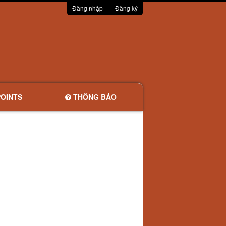
Đăng nhập
Đăng ký
OINTS
THÔNG BÁO