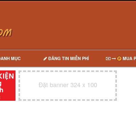
DANH MỤC
ĐĂNG TIN MIỄN PHÍ
MUA P
Đặt banner 324 x 100