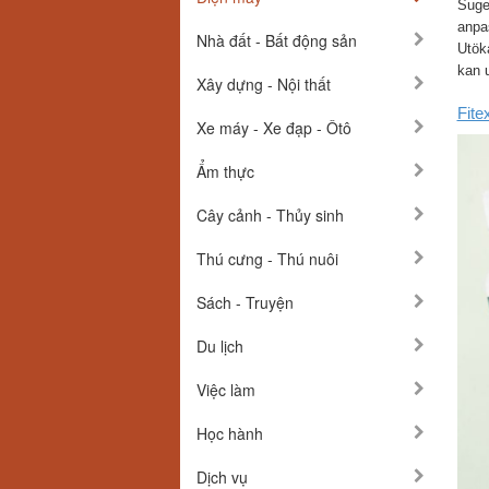
Sugen
anpas
Nhà đất - Bất động sản
Utöka
kan u
Xây dựng - Nội thất
Fite
Xe máy - Xe đạp - Ôtô
Ẩm thực
Cây cảnh - Thủy sinh
Thú cưng - Thú nuôi
Sách - Truyện
Du lịch
Việc làm
Học hành
Dịch vụ