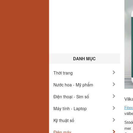
DANH MỤC
Thời trang
Nước hoa - Mỹ phẩm
Điện thoại - Sim số
Vilk
Máy tính - Laptop
Fite
välbe
Kỹ thuật số
Stöde
mer. 
Điện máy