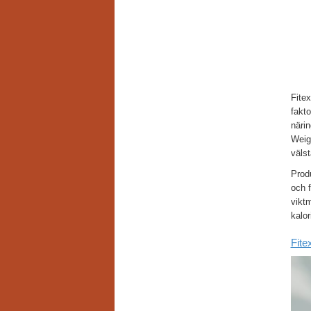
Fitex
fakto
näri
Weigh
välst
Prod
och f
viktm
kalor
Fite