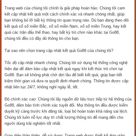
Trang web của chúng tôi chính là giải pháp hoàn hảo. Chúng tôi cam
kết cập nhật kết quả một cách chính xác và nhanh chóng nhất, giúp
bạn không bỏ lỡ bất kỳ thông tin quan trọng nào. Dù bạn đang theo dõi
kết quả xổ số miền Bắc, xổ số miền Nam, xổ số miền Trung, hay kết
quả các trận đấu thể thao, hay bất kỳ trò chơi nào khác tại Go88,
chúng tôi đều có đầy đủ thông tin cho bạn.
Tại sao nên chọn trang cập nhật kết quả Go88 của chúng tôi?
Tốc độ cập nhật nhanh chóng: Chúng tôi sử dụng hệ thống công nghệ
hiện đại để đảm bảo cập nhật kết quả ngay khi kết thúc trò chơi tại
Go88. Bạn sẽ không phải chờ đợi lâu để biết kết quả, giúp bạn tiết
kiệm thời gian và đưa ra quyết định nhanh chóng. Thông tin được cập
nhật liên tục 24/7, không nghỉ ngày lễ, tết.
Độ chính xác cao: Chúng tôi lấy nguồn dữ liệu trực tiếp từ hệ thống của
Go88, đảm bảo tính chính xác tuyệt đối. Mọi thông tin đều được kiểm
duyệt kỹ càng trước khi đăng tải, loại bỏ hoàn toàn khả năng sai lệch.
Chúng tôi luôn nỗ lực duy trì chất lượng thông tin để mang đến cho
người dùng trải nghiệm tốt nhất.
Giao diện thân thiện, dễ sử dụng: Trang web được thiết kế đơn giản,