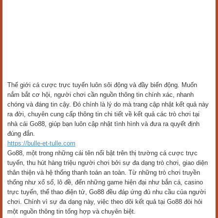
Thế giới cá cược trực tuyến luôn sôi động và đầy biến động. Muốn
nắm bắt cơ hội, người chơi cần nguồn thông tin chính xác, nhanh
chóng và đáng tin cậy. Đó chính là lý do mà trang cập nhật kết quả này
ra đời, chuyên cung cấp thông tin chi tiết về kết quả các trò chơi tại
nhà cái Go88, giúp bạn luôn cập nhật tình hình và đưa ra quyết định
đúng đắn.
https://bulle-et-tulle.com
Go88, một trong những cái tên nổi bật trên thị trường cá cược trực
tuyến, thu hút hàng triệu người chơi bởi sự đa dạng trò chơi, giao diện
thân thiện và hệ thống thanh toán an toàn. Từ những trò chơi truyền
thống như xổ số, lô đề, đến những game hiện đại như bắn cá, casino
trực tuyến, thể thao điện tử, Go88 đều đáp ứng đủ nhu cầu của người
chơi. Chính vì sự đa dạng này, việc theo dõi kết quả tại Go88 đòi hỏi
một nguồn thông tin tổng hợp và chuyên biệt.