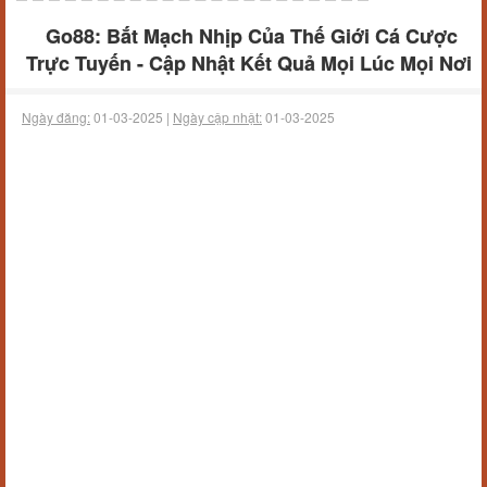
Go88: Bắt Mạch Nhịp Của Thế Giới Cá Cược
Trực Tuyến - Cập Nhật Kết Quả Mọi Lúc Mọi Nơi
Ngày đăng:
01-03-2025 |
Ngày cập nhật:
01-03-2025