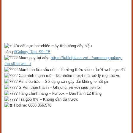
Ưu đãi cực hot chiếc máy tính bảng đầy hiệu
năng
#Galaxy_Tab_S9_FE
Mua ngay tại đây:
https://tabletplaza.vn/.../samsung-galaxy-
tab-s9-fe-wifi.../
Màn hình lớn sắc nét – Thưởng thức video, lướt web cực đã
Cấu hình mạnh mẽ – Đa nhiệm mượt mà, xử lý mọi tác vụ
Pin siêu trâu – Sử dụng cả ngày dài không lo hết pin
S Pen thần thánh – Ghi chú, vẽ vời siêu tiện lợi
Hàng chính hãng – Fullbox – Bảo hành 12 tháng
Trả góp 0% – Không cần trả trước
Hotline: 0888.066.578