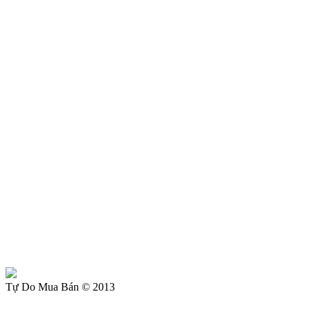
Tự Do Mua Bán © 2013