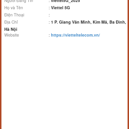
Người Đăng Tin
:
viettel5G_2025
Họ và Tên
:
Viettel 5G
Điện Thoại
:
Địa Chỉ
:
1 P. Giang Văn Minh, Kim Mã, Ba Đình,
Hà Nội
Website
:
https://vietteltelecom.vn/