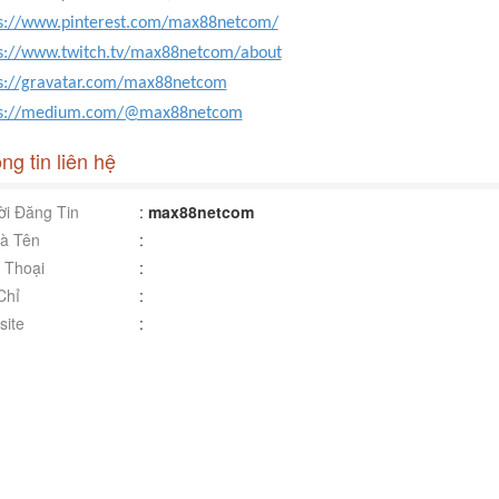
s://www.pinterest.com/max88netcom/
s://www.twitch.tv/max88netcom/about
s://gravatar.com/max88netcom
ps://medium.com/@max88netcom
ng tin liên hệ
i Đăng Tin
:
max88netcom
à Tên
:
 Thoại
:
Chỉ
:
ite
: