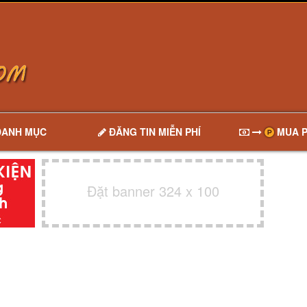
DANH MỤC
ĐĂNG TIN MIỄN PHÍ
MUA P
Đặt banner 324 x 100