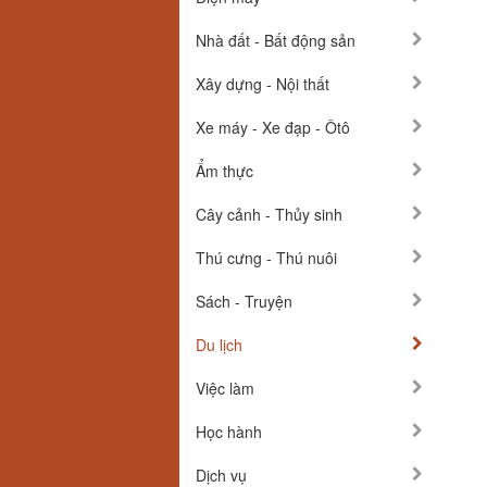
Nhà đất - Bất động sản
Xây dựng - Nội thất
Xe máy - Xe đạp - Ôtô
Ẩm thực
Cây cảnh - Thủy sinh
Thú cưng - Thú nuôi
Sách - Truyện
Du lịch
Việc làm
Học hành
Dịch vụ