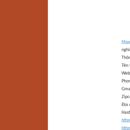
Max
ngh
Thôn
Tên 
Webs
Phon
Gma
Zipc
Địa 
Has
htt
htt