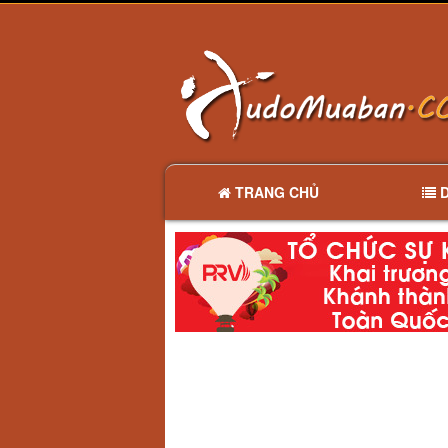
TRANG CHỦ