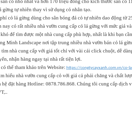
 sân cỏ nhỏ nhất và hơn 170 triệu đồng cho kích thước sân cỏ 
á gừng tự nhiên thay vì sử dụng cỏ nhân tạo.
phí cỏ lá gừng dùng cho sân bóng đá cỏ tự nhiên dao động từ 25
 nay có rất nhiều nhà vườn cung cấp cỏ lá gừng với mức giá v
 khó để tìm được một nhà cung cấp phù hợp, nhất là khi bạn cần
ng Minh Landscape
nơi tập trung nhiều nhà vườn bán cỏ lá gừn
 tìm nhà cung cấp với giá tốt chỉ với vài cái click chuột, dễ dàn
ển, nhận hàng ngay tại nhà rất tiện lợi.
 có thể tham khảo trên Website:
https://congtycayxanh.com.vn/co-l
ìm hiểu nhà vườn cung cấp cỏ với giá cả phải chăng và chất lượ
 hệ đặt hàng Hotline: 0878
.
786
.
868. Chúng tôi cung cấp dịch 
T,..