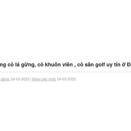
ng cỏ lá gừng, cỏ khuôn viên , cỏ sân golf uy tín ở
 đăng:
24-03-2025 |
Ngày cập nhật:
24-03-2025