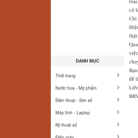
loại
cỏ l
Chi 
Hiện
thật
Qua
việc
DANH MỤC
chuy
Bạn
Thời trang
để t
Nước hoa - Mỹ phẩm
Liên
BRV
Điện thoại - Sim số
Máy tính - Laptop
Kỹ thuật số
Điện máy