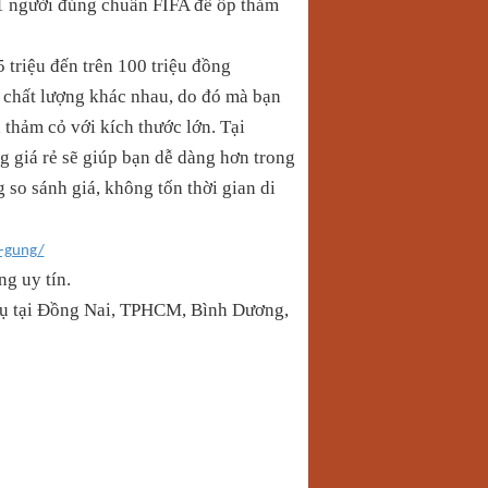
11 người đúng chuẩn FIFA để ốp thảm
 triệu đến trên 100 triệu đồng
à chất lượng khác nhau, do đó mà bạn
 thảm cỏ với kích thước lớn. Tại
g giá rẻ sẽ giúp bạn dễ dàng hơn trong
g so sánh giá, không tốn thời gian di
a-gung/
ng uy tín.
vụ tại Đồng Nai, TPHCM, Bình Dương,