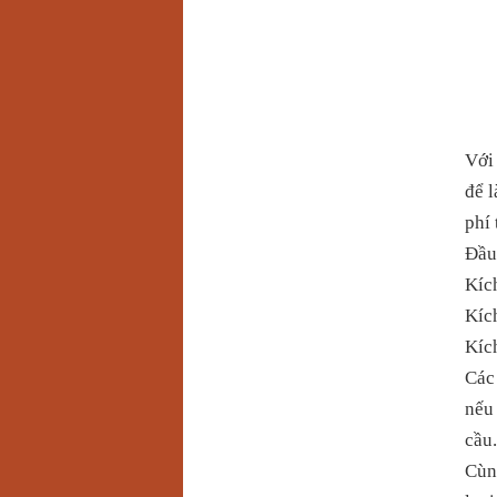
Với
để l
phí 
Đầu 
Kíc
Kíc
Kíc
Các 
nếu
cầu.
Cùng