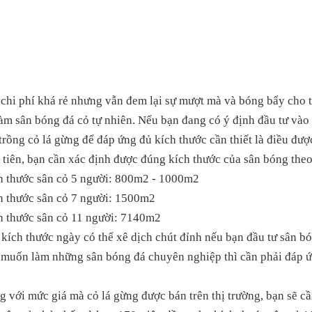
 chi phí khá rẻ nhưng vẫn đem lại sự mượt mà và bóng bẩy cho 
àm sân bóng đá cỏ tự nhiên. Nếu bạn đang có ý định đầu tư vào 
trồng cỏ lá gừng để đáp ứng đủ kích thước cần thiết là điều đượ
tiên, bạn cần xác định được đúng kích thước của sân bóng theo
h thước sân cỏ 5 người: 800m2 - 1000m2
h thước sân cỏ 7 người: 1500m2
h thước sân cỏ 11 người: 7140m2
kích thước ngày có thể xê dịch chút đỉnh nếu bạn đầu tư sân b
 muốn làm những sân bóng đá chuyên nghiệp thì cần phải đáp ứ
 với mức giá mà cỏ lá gừng được bán trên thị trường, bạn sẽ cầ