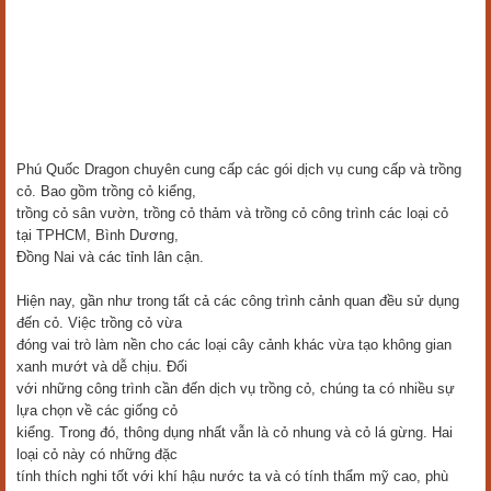
Phú Quốc Dragon chuyên cung cấp các gói dịch vụ cung cấp và trồng
cỏ. Bao gồm trồng cỏ kiểng,
trồng cỏ sân vườn, trồng cỏ thảm và trồng cỏ công trình các loại cỏ
tại TPHCM, Bình Dương,
Đồng Nai và các tỉnh lân cận.
Hiện nay, gần như trong tất cả các công trình cảnh quan đều sử dụng
đến cỏ. Việc trồng cỏ vừa
đóng vai trò làm nền cho các loại cây cảnh khác vừa tạo không gian
xanh mướt và dễ chịu. Đối
với những công trình cần đến dịch vụ trồng cỏ, chúng ta có nhiều sự
lựa chọn về các giống cỏ
kiểng. Trong đó, thông dụng nhất vẫn là cỏ nhung và cỏ lá gừng. Hai
loại cỏ này có những đặc
tính thích nghi tốt với khí hậu nước ta và có tính thẩm mỹ cao, phù