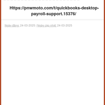
Https://pnwmoto.com/t/quickbooks-desktop-
payroll-support.15376/
Ngày đăng:
24-03-2025 |
Ngày cập nhật:
24-03-2025