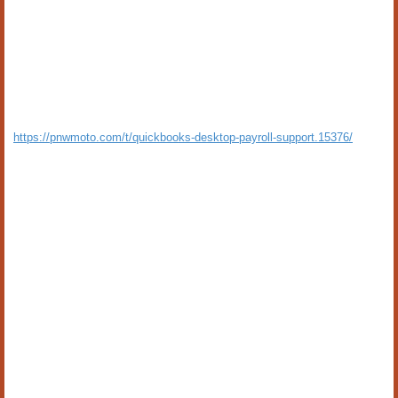
https://pnwmoto.com/t/quickbooks-desktop-payroll-support.15376/