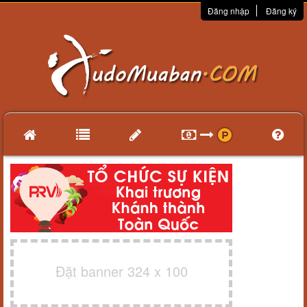
Đăng nhập
Đăng ký
Đặt banner 324 x 100