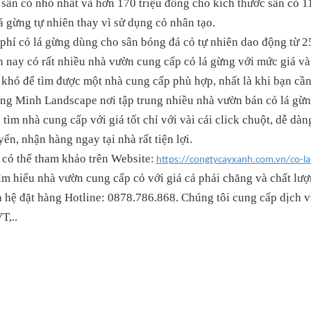
 sân cỏ nhỏ nhất và hơn 170 triệu đồng cho kích thước sân cỏ 
á gừng tự nhiên thay vì sử dụng cỏ nhân tạo.
phí cỏ lá gừng dùng cho sân bóng đá cỏ tự nhiên dao động từ 25
 nay có rất nhiều nhà vườn cung cấp cỏ lá gừng với mức giá v
 khó để tìm được một nhà cung cấp phù hợp, nhất là khi bạn cần
ng Minh Landscape
nơi tập trung nhiều nhà vườn bán cỏ lá gừn
 tìm nhà cung cấp với giá tốt chỉ với vài cái click chuột, dễ dàn
ển, nhận hàng ngay tại nhà rất tiện lợi.
 có thể tham khảo trên Website:
https://congtycayxanh.com.vn/co-l
ìm hiểu nhà vườn cung cấp cỏ với giá cả phải chăng và chất lượ
 hệ đặt hàng Hotline: 0878
.
786
.
868. Chúng tôi cung cấp dịch 
T,..