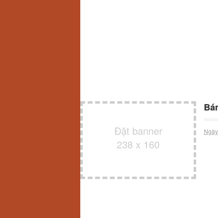
Bán
Đặt banner
Ngày
238 x 160