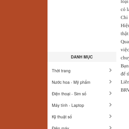
loại
cỏ l
Chi 
Hiện
thật
Qua
việc
DANH MỤC
chuy
Bạn
Thời trang
để t
Nước hoa - Mỹ phẩm
Liên
BRV
Điện thoại - Sim số
Máy tính - Laptop
Kỹ thuật số
Điện máy