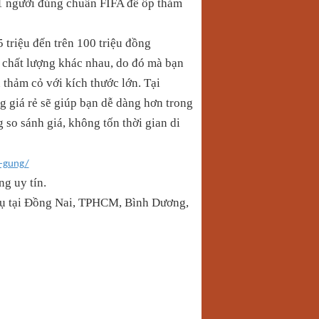
11 người đúng chuẩn FIFA để ốp thảm
 triệu đến trên 100 triệu đồng
à chất lượng khác nhau, do đó mà bạn
 thảm cỏ với kích thước lớn. Tại
g giá rẻ sẽ giúp bạn dễ dàng hơn trong
g so sánh giá, không tốn thời gian di
a-gung/
ng uy tín.
vụ tại Đồng Nai, TPHCM, Bình Dương,