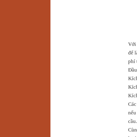
Với
để l
phí 
Đầu 
Kíc
Kíc
Kíc
Các 
nếu
cầu.
Cùng