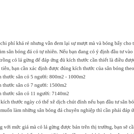
 chi phí khá rẻ nhưng vẫn đem lại sự mượt mà và bóng bẩy cho 
àm sân bóng đá cỏ tự nhiên. Nếu bạn đang có ý định đầu tư vào 
trồng cỏ lá gừng để đáp ứng đủ kích thước cần thiết là điều đượ
tiên, bạn cần xác định được đúng kích thước của sân bóng theo
h thước sân cỏ 5 người: 800m2 - 1000m2
h thước sân cỏ 7 người: 1500m2
h thước sân cỏ 11 người: 7140m2
kích thước ngày có thể xê dịch chút đỉnh nếu bạn đầu tư sân b
 muốn làm những sân bóng đá chuyên nghiệp thì cần phải đáp ứ
 với mức giá mà cỏ lá gừng được bán trên thị trường, bạn sẽ cầ