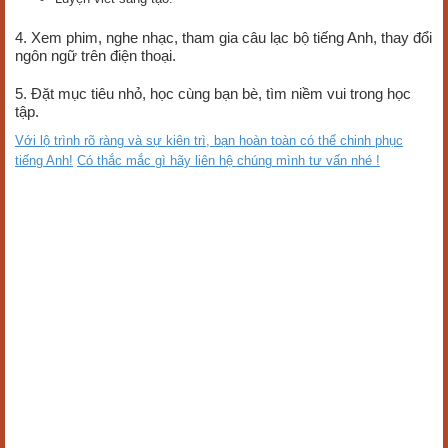
4. Xem phim, nghe nhạc, tham gia câu lạc bộ tiếng Anh, thay đổi
ngôn ngữ trên điện thoại.​
5. Đặt mục tiêu nhỏ, học cùng bạn bè, tìm niềm vui trong học
tập.​
Với lộ trình rõ ràng và sự kiên trì, bạn hoàn toàn có thể chinh phục
tiếng Anh!
Có thắc mắc gì hãy liên hệ chúng mình tư vấn nhé !