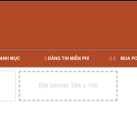
ANH MỤC
ĐĂNG TIN MIỄN PHÍ
MUA PO
Đặt banner 324 x 100