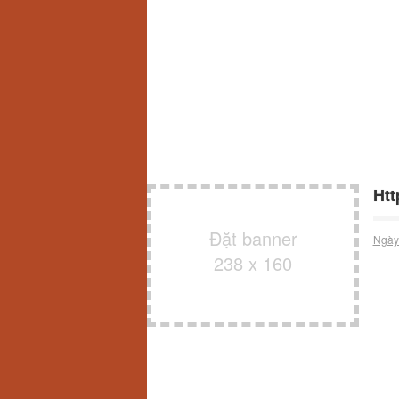
Htt
Đặt banner
Ngày
238 x 160