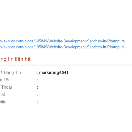
s://ekonty.com/blogs/195849/Website-Development-Services-in-Pitampura
s://ekonty.com/blogs/195849/Website-Development-Services-in-Pitampura
ng tin liên hệ
i Đăng Tin
:
marketing4541
à Tên
:
 Thoại
:
Chỉ
:
ite
: