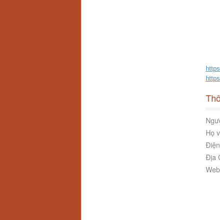
http
http
Thô
Ngườ
Họ v
Điện
Địa 
Webs