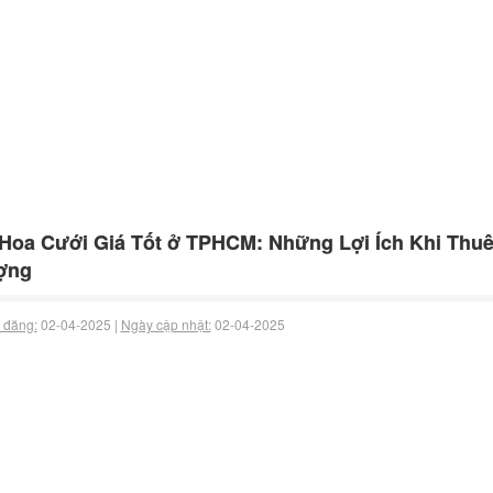
Hoa Cưới Giá Tốt ở TPHCM: Những Lợi Ích Khi Thu
ợng
 đăng:
02-04-2025 |
Ngày cập nhật:
02-04-2025