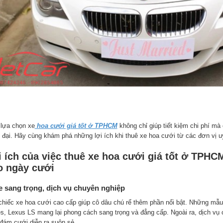
 lựa chọn xe
hoa cưới giá tốt ở TPHCM
không chỉ giúp tiết kiệm chi phí m
g đại. Hãy cùng khám phá những lợi ích khi thuê xe hoa cưới từ các đơn vị uy
i ích của việc thuê xe hoa cưới giá tốt ở TPH
o ngày cưới
e sang trọng, dịch vụ chuyên nghiệp
chiếc xe hoa cưới cao cấp giúp cô dâu chú rể thêm phần nổi bật. Những mẫ
es, Lexus LS mang lại phong cách sang trọng và đẳng cấp. Ngoài ra, dịch vụ c
 đám cưới diễn ra suôn sẻ.