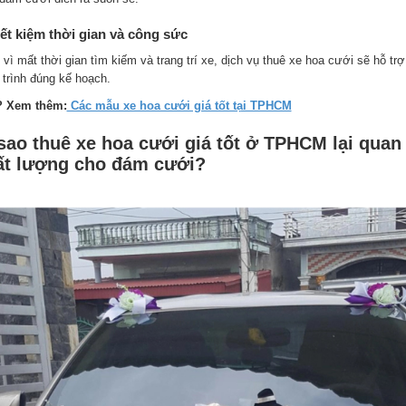
iết kiệm thời gian và công sức
 vì mất thời gian tìm kiếm và trang trí xe, dịch vụ thuê xe hoa cưới sẽ hỗ t
 trình đúng kế hoạch.
 Xem thêm:
Các mẫu xe hoa cưới giá tốt tại TPHCM
 sao thuê xe hoa cưới giá tốt ở TPHCM lại quan
ất lượng cho đám cưới?