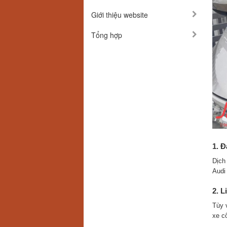
Giới thiệu website
Tổng hợp
1. Đ
Dịch
Audi
2. L
Tùy 
xe c