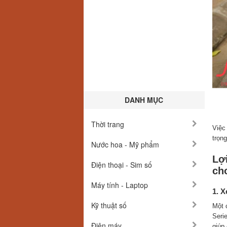
DANH MỤC
Thời trang
Việc
trọn
Nước hoa - Mỹ phẩm
Lợ
Điện thoại - Sim số
ch
Máy tính - Laptop
1. X
Kỹ thuật số
Một 
Seri
Điện máy
giúp