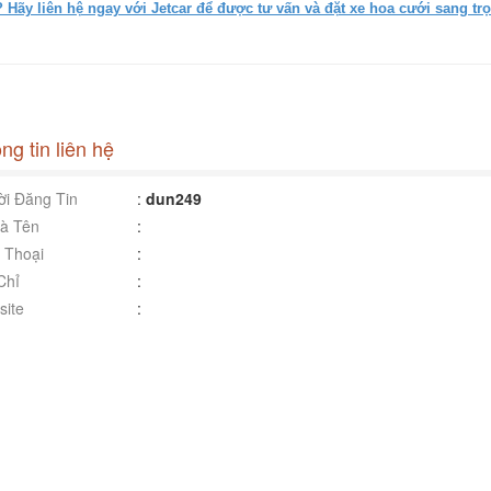
 Hãy liên hệ ngay với Jetcar để được tư vấn và đặt xe hoa cưới sang trọ
ng tin liên hệ
i Đăng Tin
:
dun249
à Tên
:
 Thoại
:
Chỉ
:
ite
: