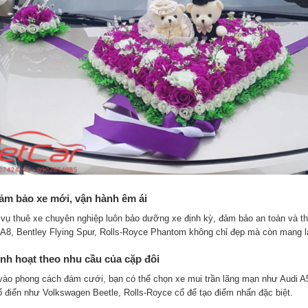
ảm bảo xe mới, vận hành êm ái
 vụ thuê xe chuyên nghiệp luôn bảo dưỡng xe định kỳ, đảm bảo an toàn và th
 A8, Bentley Flying Spur, Rolls-Royce Phantom không chỉ đẹp mà còn mang lạ
inh hoạt theo nhu cầu của cặp đôi
vào phong cách đám cưới, bạn có thể chọn xe mui trần lãng mạn như Audi A5
ổ điển như Volkswagen Beetle, Rolls-Royce cổ để tạo điểm nhấn đặc biệt.