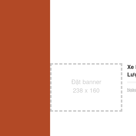
Xe 
Lư
Đặt banner
238 x 160
Ngày