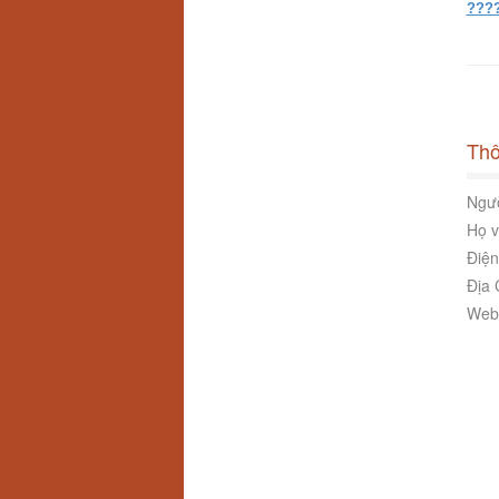
????
Thô
Ngườ
Họ v
Điện
Địa 
Webs