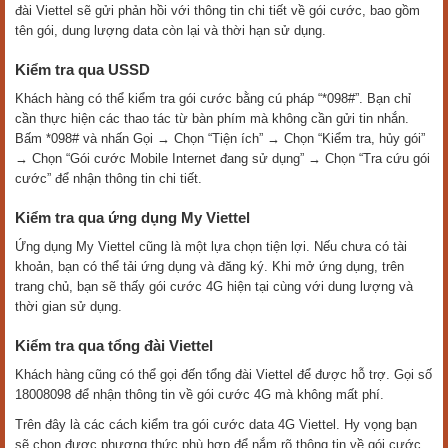
đài Viettel sẽ gửi phản hồi với thông tin chi tiết về gói cước, bao gồm
tên gói, dung lượng data còn lại và thời hạn sử dụng.
Kiểm tra qua USSD
Khách hàng có thể kiểm tra gói cước bằng cú pháp “*098#”. Bạn chỉ
cần thực hiện các thao tác từ bàn phím mà không cần gửi tin nhắn.
Bấm *098# và nhấn Gọi → Chọn “Tiện ích” → Chọn “Kiểm tra, hủy gói”
→ Chọn “Gói cước Mobile Internet đang sử dụng” → Chọn “Tra cứu gói
cước” để nhận thông tin chi tiết.
Kiểm tra qua ứng dụng My Viettel
Ứng dụng My Viettel cũng là một lựa chọn tiện lợi. Nếu chưa có tài
khoản, bạn có thể tải ứng dụng và đăng ký. Khi mở ứng dụng, trên
trang chủ, bạn sẽ thấy gói cước 4G hiện tại cùng với dung lượng và
thời gian sử dụng.
Kiểm tra qua tổng đài Viettel
Khách hàng cũng có thể gọi đến tổng đài Viettel để được hỗ trợ. Gọi số
18008098 để nhận thông tin về gói cước 4G mà không mất phí.
Trên đây là các cách kiểm tra gói cước data 4G Viettel. Hy vọng bạn
sẽ chọn được phương thức phù hợp để nắm rõ thông tin về gói cước