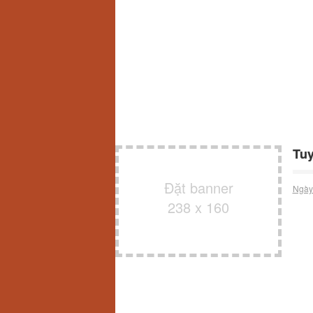
Tuy
Đặt banner
Ngày
238 x 160