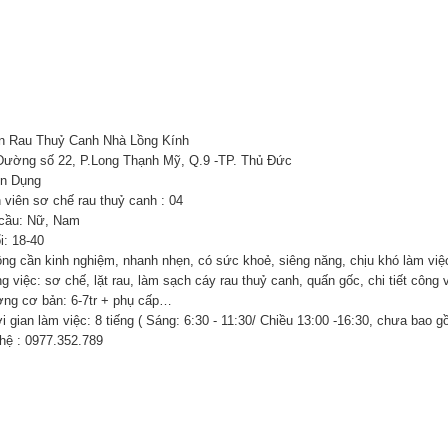
 Rau Thuỷ Canh Nhà Lồng Kính
Đường số 22, P.Long Thạnh Mỹ, Q.9 -TP. Thủ Đức
n Dụng
 viên sơ chế rau thuỷ canh : 04
cầu: Nữ, Nam
i: 18-40
ông cần kinh nghiệm, nhanh nhẹn, có sức khoẻ, siêng năng, chịu khó làm việ
g việc: sơ chế, lặt rau, làm sạch cáy rau thuỷ canh, quấn gốc, chi tiết công v
ơng cơ bản: 6-7tr + phụ cấp…
i gian làm việc: 8 tiếng ( Sáng: 6:30 - 11:30/ Chiều 13:00 -16:30, chưa bao g
 hệ : 0977.352.789