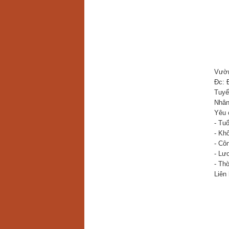
Vườn
Đc: 
Tuyể
Nhân
Yêu 
- Tuổ
- Kh
- Côn
- Lư
- Thờ
Liên