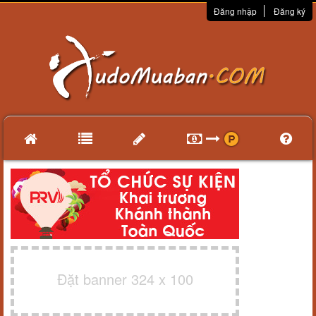
Đăng nhập
Đăng ký
Đặt banner 324 x 100