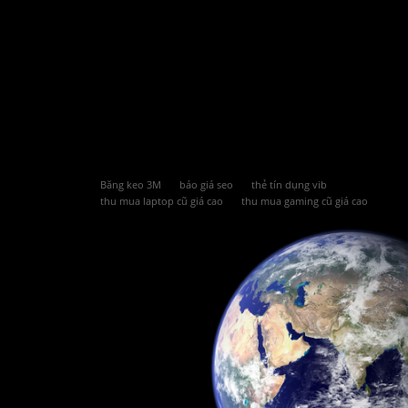
Băng keo 3M
báo giá seo
thẻ tín dụng vib
thu mua laptop cũ giá cao
thu mua gaming cũ giá cao