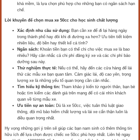
khá mềm, là lựa chọn phù hợp cho những bạn có ngân sách hạn
chế.
Lời khuyên để chọn mua xe 50cc cho học sinh chất lượng
Xác định nhu cầu sử dụng:
Bạn cần xe để đi lại hàng ngày
trong thành phố hay đôi khi đi đường xa hơn? Ưu tiên tiết kiệm
nhiên liệu, độ bền hay thiết kế cá tính?
Ngân sách:
Khoản tiền bạn có thể chi cho việc mua xe là bao
nhiêu? Hãy cân nhắc cả chi phí đăng ký xe và các chi phí bảo
dưỡng sau này.
Thử nghiệm thực tế:
Nếu có thể, hãy đến các cửa hàng để lái
thử các mẫu xe bạn quan tâm. Cảm giác lái, độ cao yên, trọng
lượng xe là những yếu tố quan trọng cần cân nhắc.
Tìm hiểu kỹ thông tin:
Tham khảo ý kiến từ người thân, bạn bè
hoặc tìm kiếm các đánh giá trên mạng để có cái nhìn khách
quan về từng mẫu xe.
Ưu tiên sự an toàn:
Dù là xe 50cc, việc tuân thủ luật giao
thông, đội mũ bảo hiểm chất lượng và lái xe cẩn thận luôn là
điều quan trọng nhất.
Hy vọng những gợi ý trên sẽ giúp các bạn nam sinh có thêm thông tin
hữu ích để lựa chọn được chiếc xe 50cc phù hợp nhất. Liên hệ ngay