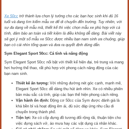
Xe 50cc
trở thành lựa chọn lý tưởng cho các bạn học sinh khi đủ 16
tuổi và đang tìm kiếm mẫu xe để di chuyển đến trường. Tuy nhiên, với
sự đa dạng về mẫu mã, thiết kế thì việc chọn mẫu xe phù hợp với cá
tính, đảm bảo an toàn và tiết kiệm là điều không dễ dàng. Bài viết này
sẽ gợi ý một số mẫu xe 50cc được nhiều bạn nam sinh ưa chuộng, giúp
bạn có cái nhìn tổng quan và đưa ra quyết định đúng đắn.
Sym Elegant Sport 50cc: Cá tính và năng động
Sym Elegant Sport 50cc nổi bật với thiết kế hiện đại, trẻ trung và mang
hơi hướng thể thao, rất phù hợp với phong cách năng động của các
bạn nam sinh.
Thiết kế ấn tượng:
Với những đường nét góc cạnh, mạnh mẽ,
Elegant Sport 50cc dễ dàng thu hút ánh nhìn. Xe có nhiều phiên
bản màu sắc cá tính, giúp các bạn thể hiện phong cách riêng.
Vận hành ổn định:
Động cơ 50cc của Sym được đánh giá là
khá bền bỉ và hoạt động êm ái, đủ sức đáp ứng nhu cầu di
chuyển trong thành phố.
Tiện lợi:
Xe có cốp đựng đồ tương đối rộng rãi, thuận tiện cho
việc đựng sách vở, áo mưa hay các vật dụng cá nhân khác.