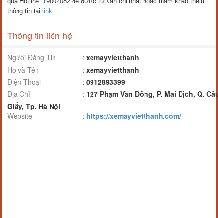
qua Hotline: 19002082 để được tư vấn chi nhất hoặc tham khảo thêm
thông tin tại
link
Thông tin liên hệ
Người Đăng Tin
:
xemayvietthanh
Họ và Tên
:
xemayvietthanh
Điện Thoại
:
0912893399
Địa Chỉ
:
127 Phạm Văn Đồng, P. Mai Dịch, Q. Cầ
Giấy, Tp. Hà Nội
Website
:
https://xemayvietthanh.com/