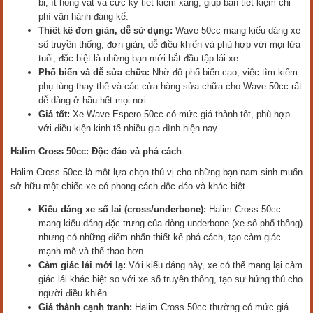
bỉ, ít hỏng vặt và cực kỳ tiết kiệm xăng, giúp bạn tiết kiệm chi
phí vận hành đáng kể.
Thiết kế đơn giản, dễ sử dụng:
Wave 50cc mang kiểu dáng xe
số truyền thống, đơn giản, dễ điều khiển và phù hợp với mọi lứa
tuổi, đặc biệt là những bạn mới bắt đầu tập lái xe.
Phổ biến và dễ sửa chữa:
Nhờ độ phổ biến cao, việc tìm kiếm
phụ tùng thay thế và các cửa hàng sửa chữa cho Wave 50cc rất
dễ dàng ở hầu hết mọi nơi.
Giá tốt:
Xe Wave Espero 50cc có mức giá thành tốt, phù hợp
với điều kiện kinh tế nhiều gia đình hiện nay.
Halim Cross 50cc: Độc đáo và phá cách
Halim Cross 50cc là một lựa chọn thú vị cho những bạn nam sinh muốn
sở hữu một chiếc xe có phong cách độc đáo và khác biệt.
Kiểu dáng xe số lai (cross/underbone):
Halim Cross 50cc
mang kiểu dáng đặc trưng của dòng underbone (xe số phổ thông)
nhưng có những điểm nhấn thiết kế phá cách, tạo cảm giác
mạnh mẽ và thể thao hơn.
Cảm giác lái mới lạ:
Với kiểu dáng này, xe có thể mang lại cảm
giác lái khác biệt so với xe số truyền thống, tạo sự hứng thú cho
người điều khiển.
Giá thành cạnh tranh:
Halim Cross 50cc thường có mức giá