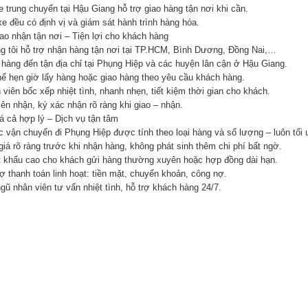
e trung chuyển tại Hậu Giang hỗ trợ giao hàng tận nơi khi cần.
xe đều có định vị và giám sát hành trình hàng hóa.
iao nhận tận nơi – Tiện lợi cho khách hàng
g tôi hỗ trợ nhận hàng tận nơi tại TP.HCM, Bình Dương, Đồng Nai,…
 hàng đến tận địa chỉ tại Phụng Hiệp và các huyện lân cận ở Hậu Giang.
hể hẹn giờ lấy hàng hoặc giao hàng theo yêu cầu khách hàng.
viên bốc xếp nhiệt tình, nhanh nhẹn, tiết kiệm thời gian cho khách.
ên nhận, ký xác nhận rõ ràng khi giao – nhận.
iá cả hợp lý – Dịch vụ tận tâm
 vận chuyển đi Phụng Hiệp được tính theo loại hàng và số lượng – luôn tối ư
giá rõ ràng trước khi nhận hàng, không phát sinh thêm chi phí bất ngờ.
t khấu cao cho khách gửi hàng thường xuyên hoặc hợp đồng dài hạn.
ợ thanh toán linh hoạt: tiền mặt, chuyển khoản, công nợ.
gũ nhân viên tư vấn nhiệt tình, hỗ trợ khách hàng 24/7.