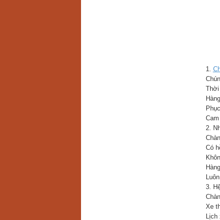
1.
Ch
Chún
Thời
Hàng
Phục
Cam 
2. N
Chàn
Có h
Khôn
Hàng
Luôn
3. Hệ
Chàn
Xe t
Lịch