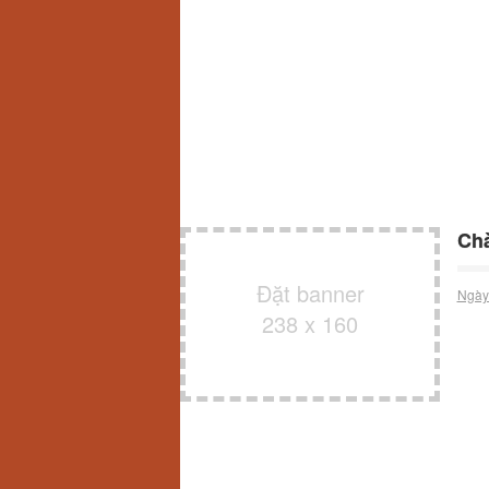
Chà
Đặt banner
Ngày
238 x 160