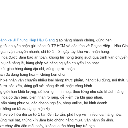
ành xe đi Phụng Hiệp Hậu Giang
giao hàng nhanh chóng, đúng hẹn
g tôi chuyên nhận gửi hàng từ TP.HCM và các tỉnh về Phụng Hiệp – Hậu Gia
 gian vận chuyển nhanh, chỉ từ 1 – 2 ngày tùy khu vực nhận hàng.
 hóa được đảm bảo an toàn, không hư hỏng trong suốt quá trình vận chuyển
 vụ cả hàng lẻ, hàng ghép và hàng nguyên chuyến linh hoạt.
kết giao hàng đúng địa chỉ, đúng người nhận.
hận đa dạng hàng hóa – Không kén chọn
h xe nhận vận chuyển nhiều loại hàng: thực phẩm, hàng tiêu dùng, nội thất, v
ỗ trợ bốc xếp, đóng gói với hàng dễ vỡ hoặc cồng kềnh.
g giới hạn khối lượng, số lượng – linh hoạt theo từng nhu cầu khách hàng.
 hóa có dán tem, biên nhận rõ ràng, dễ kiểm tra khi giao nhận.
 sẵn sàng phục vụ các doanh nghiệp, shop online, hộ kinh doanh.
 thống xe tải đa dạng, hiện đại
h xe sở hữu đội xe từ 1 tấn đến 15 tấn, phù hợp với nhiều loại hàng hóa.
hùng mui bạt, thùng kín đảm bảo chống nắng mưa, vận hành ổn định.
 xe chạy đều đặn mỗi ngày, không lo tồn hàng hay trễ hẹn.