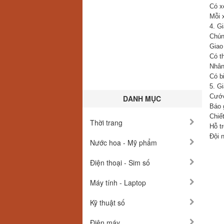
Có x
Mỗi 
4. G
Chún
Giao
Có t
Nhân 
Có bi
5. G
Cước
DANH MỤC
Báo 
Chiế
Thời trang
Hỗ tr
Đội n
Nước hoa - Mỹ phẩm
Điện thoại - Sim số
Máy tính - Laptop
Kỹ thuật số
Điện máy