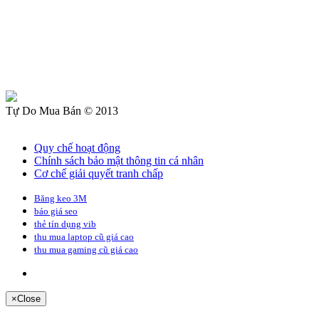
Tự Do Mua Bán © 2013
Quy chế hoạt động
Chính sách bảo mật thông tin cá nhân
Cơ chế giải quyết tranh chấp
Băng keo 3M
báo giá seo
thẻ tín dụng vib
thu mua laptop cũ giá cao
thu mua gaming cũ giá cao
×
Close