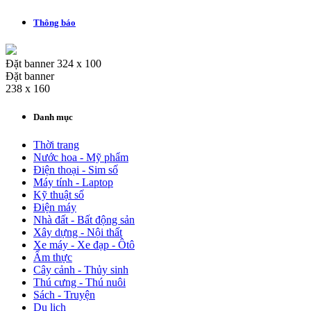
Thông báo
Đặt banner 324 x 100
Đặt banner
238 x 160
Danh mục
Thời trang
Nước hoa - Mỹ phẩm
Điện thoại - Sim số
Máy tính - Laptop
Kỹ thuật số
Điện máy
Nhà đất - Bất động sản
Xây dựng - Nội thất
Xe máy - Xe đạp - Ôtô
Ẩm thực
Cây cảnh - Thủy sinh
Thú cưng - Thú nuôi
Sách - Truyện
Du lịch