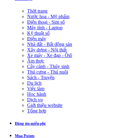
Thời trang
Nước hoa - Mỹ phẩm
Điện thoại - Sim số
Máy tính - Laptop
Kỹ thuật số
Điện máy
Nhà đất - Bất động sản
Xây dựng - Nội thất
Xe máy - Xe đạp - Ôtô
Ẩm thực
Cây cảnh - Thủy sinh
Thú cưng - Thú nuôi
Sách - Truyện
Du lịch
Việc làm
Học hành
Dịch vụ
Giới thiệu website
Tổng hợp
Đăng tin miễn phí
Mua Points