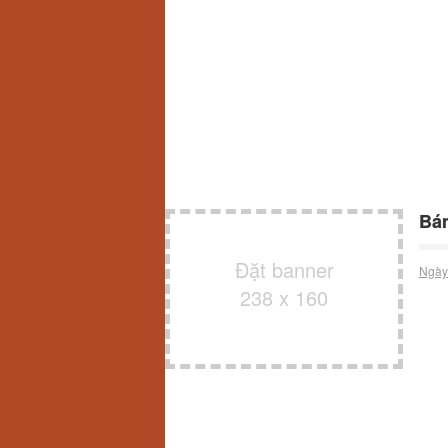
Bán
Đặt banner
Ngày
238 x 160