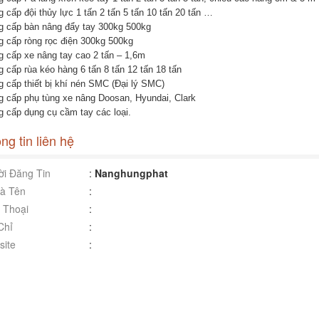
 cấp đội thủy lực 1 tấn 2 tấn 5 tấn 10 tấn 20 tấn …
g cấp bàn nâng đẩy tay 300kg 500kg
g cấp ròng rọc điện 300kg 500kg
g cấp xe nâng tay cao 2 tấn – 1,6m
g cấp rùa kéo hàng 6 tấn 8 tấn 12 tấn 18 tấn
g cấp thiết bị khí nén SMC (Đại lý SMC)
g cấp phụ tùng xe nâng Doosan, Hyundai, Clark
g cấp dụng cụ cầm tay các loại.
ng tin liên hệ
i Đăng Tin
:
Nanghungphat
à Tên
:
 Thoại
:
Chỉ
:
ite
: