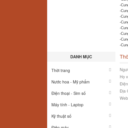
-Cung
-Cun
-Cun
-Cun
-Cun
-Cun
-Cun
-Cun
Thô
DANH MỤC
Ngườ
Thời trang
Họ v
Nước hoa - Mỹ phẩm
Điện
Địa 
Điện thoại - Sim số
Webs
Máy tính - Laptop
Kỹ thuật số
Điện máy