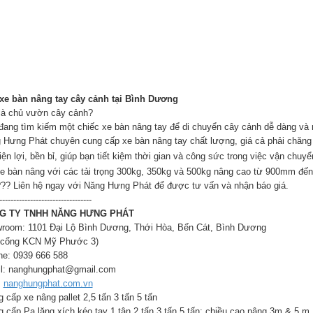
xe bàn nâng tay cây cảnh tại Bình Dương
là chủ vườn cây cảnh?
đang tìm kiếm một chiếc xe bàn nâng tay để di chuyển cây cảnh dễ dàng và
 Hưng Phát chuyên cung cấp xe bàn nâng tay chất lượng, giá cả phải chăng
ện lợi, bền bỉ, giúp bạn tiết kiệm thời gian và công sức trong việc vận chuy
 bàn nâng với các tải trọng 300kg, 350kg và 500kg nâng cao từ 900mm đế
Liên hệ ngay với Năng Hưng Phát để được tư vấn và nhận báo giá.
---------------------------------
G TY TNHH NĂNG HƯNG PHÁT
room: 1101 Đại Lộ Bình Dương, Thới Hòa, Bến Cát, Bình Dương
 cổng KCN Mỹ Phước 3)
ine: 0939 666 588
l: nanghungphat@gmail.com
:
nanghungphat.com.vn
 cấp xe nâng pallet 2,5 tấn 3 tấn 5 tấn
g cấp Pa lăng xích kéo tay 1 tân 2 tấn 3 tấn 5 tấn; chiều cao nâng 3m & 5 m