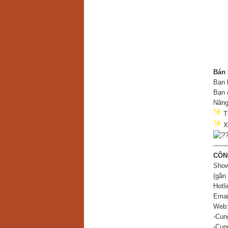
Bán 
Bạn 
Bạn 
Năng
Ti
Xe
-------
CÔN
Show
(gần
Hotl
Emai
Web
-Cung
-Cun