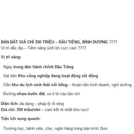
?
BÁN ĐẤT GIÁ CHỈ 350 TRIỆU – DẦU TIẾNG, BÌNH DƯƠNG
????
Vị trí đắc địa – Tiềm năng sinh lời cực cao! ????
?
Vị trí vàng:
Ngay
trung tâm hành chính Dầu Tiếng
Sát bên
Khu công nghiệp đang hoạt động sôi động
Gần
khu du lịch sinh thái nổi tiếng
– thuận tiện kinh doanh, nghỉ dưỡng
Đường
nhựa trước đất
, xe ô tô vào tận nơi
?
Diện tích:
đa dạng – pháp lý rõ ràng
?
Giá chỉ: 350 triệu/nền
– cam kết rẻ nhất khu vực!
?
Tiện ích xung quanh:
Trường học, bệnh viện, chợ, ngân hàng trong bán kính 2km