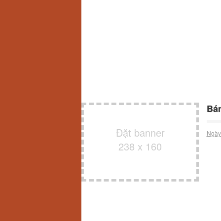
Bán
Đặt banner
Ngày
238 x 160