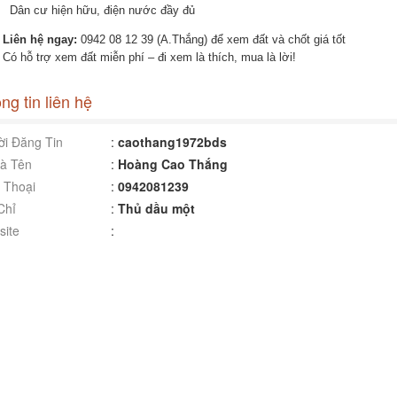
Dân cư hiện hữu, điện nước đầy đủ
?
Liên hệ ngay:
0942 08 12 39 (A.Thắng) để xem đất và chốt giá tốt
Có hỗ trợ xem đất miễn phí – đi xem là thích, mua là lời!
ng tin liên hệ
i Đăng Tin
:
caothang1972bds
à Tên
:
Hoàng Cao Thắng
 Thoại
:
0942081239
Chỉ
:
Thủ dầu một
ite
: