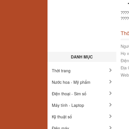
???
???? 
Thô
Ngườ
Họ v
DANH MỤC
Điện
Địa 
Thời trang
Webs
Nước hoa - Mỹ phẩm
Điện thoại - Sim số
Máy tính - Laptop
Kỹ thuật số
Điện máy