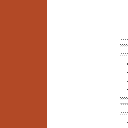
???
???? 
???
???
???
???