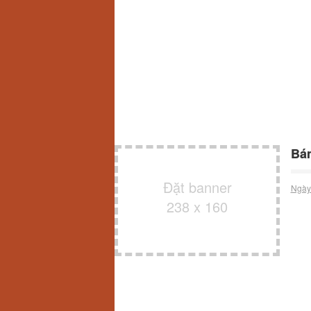
Bán
Đặt banner
Ngày
238 x 160