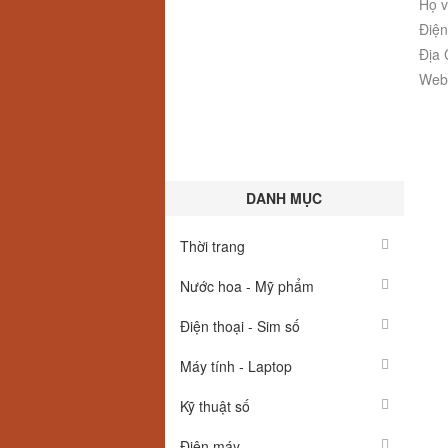
Họ v
Điện
Địa 
Webs
DANH MỤC
Thời trang
Nước hoa - Mỹ phẩm
Điện thoại - Sim số
Máy tính - Laptop
Kỹ thuật số
Điện máy