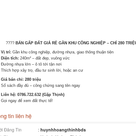
????
BÁN GẤP ĐẤT GIÁ RẺ GẦN KHU CÔNG NGHIỆP – CHỈ 280 TRIỆ
Vị trí:
Gần khu công nghiệp, đường nhựa, giao thông thuận tiện
Diện tích:
240m² – đất đẹp, vuông vức
Đường nhựa lớn – ô tô tới tận nơi
Thích hợp xây trọ, đầu tư sinh lời, hoặc an cư
Giá bán chỉ: 280 triệu
Sổ sách đầy đủ – công chứng sang tên ngay
Liên hệ: 0786.722.632 (Gặp Thịnh)
Gọi ngay để xem đất thực tế!
ng tin liên hệ
i Đăng Tin
:
huynhhoangthinhbds