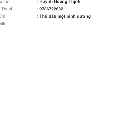
à Tên
:
Huỳnh Hoàng Thịnh
 Thoại
:
0786722632
Chỉ
:
Thủ dầu một bình dương
ite
: