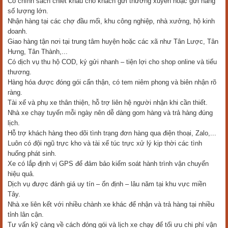
Có chính sách chiết khấu cho khách gửi thường xuyên hoặc gửi hàng
số lượng lớn.
Nhận hàng tại các chợ đầu mối, khu công nghiệp, nhà xưởng, hộ kinh
doanh.
Giao hàng tận nơi tại trung tâm huyện hoặc các xã như Tân Lược, Tân
Hưng, Tân Thành,...
Có dịch vụ thu hộ COD, ký gửi nhanh – tiện lợi cho shop online và tiểu
thương.
Hàng hóa được đóng gói cẩn thận, có tem niêm phong và biên nhận rõ
ràng.
Tài xế và phụ xe thân thiện, hỗ trợ liên hệ người nhận khi cần thiết.
Nhà xe chạy tuyến mỗi ngày nên dễ dàng gom hàng và trả hàng đúng
lịch.
Hỗ trợ khách hàng theo dõi tình trạng đơn hàng qua điện thoại, Zalo,...
Luôn có đội ngũ trực kho và tài xế túc trực xử lý kịp thời các tình
huống phát sinh.
Xe có lắp định vị GPS để đảm bảo kiểm soát hành trình vận chuyển
hiệu quả.
Dịch vụ được đánh giá uy tín – ổn định – lâu năm tại khu vực miền
Tây.
Nhà xe liên kết với nhiều chành xe khác để nhận và trả hàng tại nhiều
tỉnh lân cận.
Tư vấn kỹ càng về cách đóng gói và lịch xe chạy để tối ưu chi phí vận