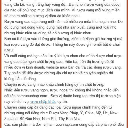
vang Chi Lê, vang trắng hay vang đỏ…Bạn chọn rượu vang của quốc
gia nào để phù hợp mục đích của mình. Vì rượu vang mỗi vùng miền
sẽ cho ra những hương vị đậm đà khác nhau.
Rượu vang cao cấp trong một năm có nhiều vụ mùa thu hoạch nho. Do
đó, cùng một dòng vang, cùng một nhà sản xuất, cùng một loại nho
nhưng khác niên vụ cũng sẽ có hương vị khác nhau.
Bạn có thể dựa vào những giải thưởng, điểm số đánh giá hương vị mà
loại rượu vang đó đạt được. Thông tin này được ghi rõ nổi bật ở chai
rượu.
Và cuối cùng mà bạn cần lưu ý khi lựa chọn cho mình được chai rượu
vang cao cấp ngon chất lượng cao. Hiện tại, trên thị trường có rất
nhiều đơn vị kinh doanh, website mua bán đại trà các dòng rượu vang.
Tuy nhiên để đến được những địa chỉ uy tín và chuyên nghiệp thì
không hẳn dễ dàng.
Chuyên rượu vang nhập khẩu chính hãng uy tín chất lượng.
Nhắc đến rượu vang ngon, rượu ngoại thì không thể không nhắc đến
cái tên hamruounhap.com - Đơn vị thuộc hàng top trên thị trường hiện
nay về dịch vụ
rượu nhập khẩu
uy tín.
Chuyên cung cấp đa dạng các loại rượu ngoại chính hãng đến từ
những vùng nổi tiếng như: Rượu Vang Pháp, Ý, Chile, Mỹ, Úc, New
Zealand, Bồ Đào Nha, Nam Phi, Tây Ban Nha
Các sản phẩm mà đơn vị hamruounhap.com cung cấp và phân phối đều