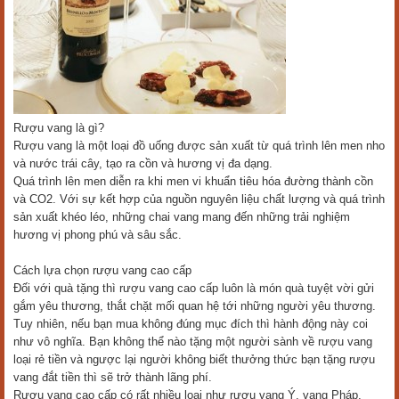
Rượu vang là gì?
Rượu vang là một loại đồ uống được sản xuất từ quá trình lên men nho
và nước trái cây, tạo ra cồn và hương vị đa dạng.
Quá trình lên men diễn ra khi men vi khuẩn tiêu hóa đường thành cồn
và CO2. Với sự kết hợp của nguồn nguyên liệu chất lượng và quá trình
sản xuất khéo léo, những chai vang mang đến những trải nghiệm
hương vị phong phú và sâu sắc.
Cách lựa chọn rượu vang cao cấp
Đối với quà tặng thì rượu vang cao cấp luôn là món quà tuyệt vời gửi
gắm yêu thương, thắt chặt mối quan hệ tới những người yêu thương.
Tuy nhiên, nếu bạn mua không đúng mục đích thì hành động này coi
như vô nghĩa. Bạn không thể nào tặng một người sành về rượu vang
loại rẻ tiền và ngược lại người không biết thưởng thức bạn tặng rượu
vang đắt tiền thì sẽ trở thành lãng phí.
Rượu vang cao cấp có rất nhiều loại như rượu vang Ý, vang Pháp,