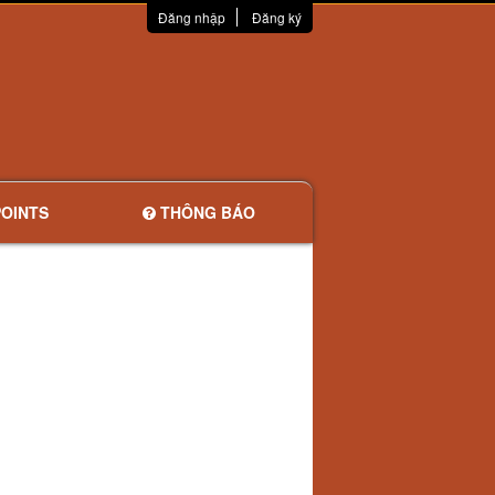
Đăng nhập
Đăng ký
OINTS
THÔNG BÁO