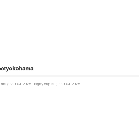
betyokohama
 đăng:
30-04-2025 |
Ngày cập nhật:
30-04-2025