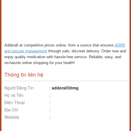
Adderall at competitive prices online, from a source that ensures
ADHD
and seizure management
through safe, discreet delivery. Order now and
enjoy quality medication with hassle-free service. Reliable, easy, and
no-hassle online shopping for your health!
Thông tin liên hệ
Người Đăng Tin
:
adderall30mg
Họ và Tên
:
Điện Thoại
:
Địa Chỉ
:
Website
: