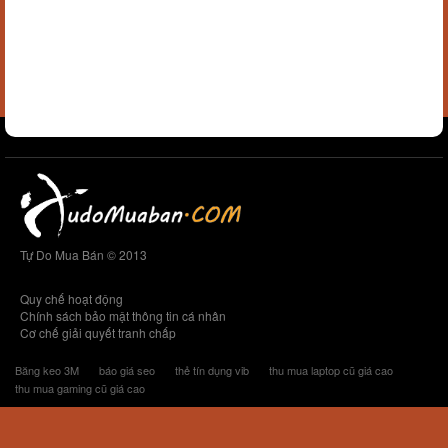
Tự Do Mua Bán © 2013
Quy chế hoạt động
Chính sách bảo mật thông tin cá nhân
Cơ chế giải quyết tranh chấp
Băng keo 3M
báo giá seo
thẻ tín dụng vib
thu mua laptop cũ giá cao
thu mua gaming cũ giá cao