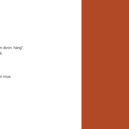
án được hàng".
t.
ần mua.