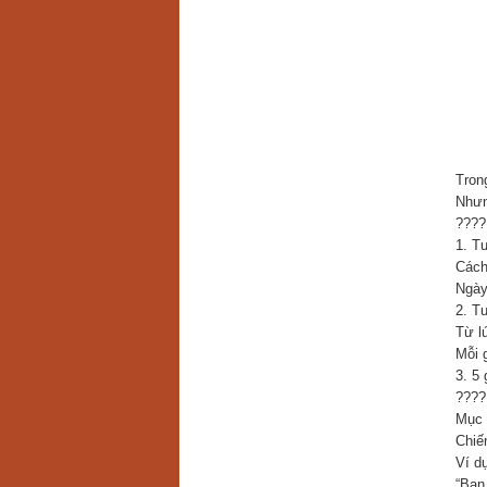
Tron
Nhưn
????
1. T
Cách 
Ngày
2. T
Từ l
Mỗi 
3. 5
????
Mục 
Chiế
Ví dụ
“Bạn