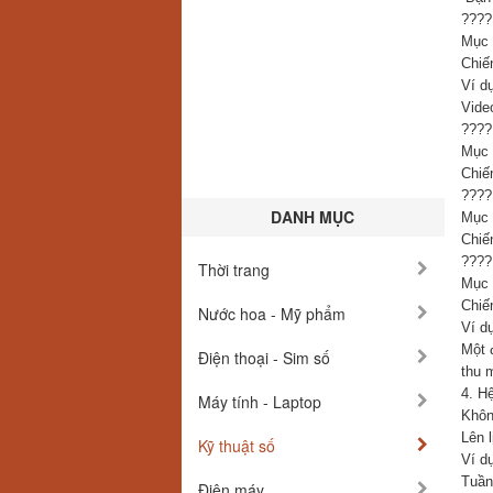
????
Mục 
Chiế
Ví dụ
Vide
????
Mục 
Chiến
????
DANH MỤC
Mục 
Chiế
???? 
Thời trang
Mục 
Chiế
Nước hoa - Mỹ phẩm
Ví dụ
Một 
Điện thoại - Sim số
thu 
4. H
Máy tính - Laptop
Khôn
Lên l
Kỹ thuật số
Ví dụ
Tuần
Điện máy