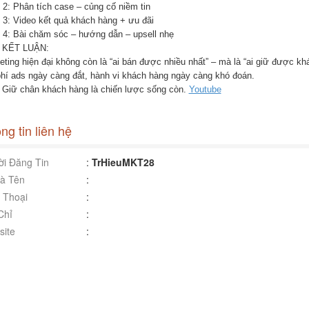
 2: Phân tích case – củng cố niềm tin
 3: Video kết quả khách hàng + ưu đãi
 4: Bài chăm sóc – hướng dẫn – upsell nhẹ
 KẾT LUẬN:
ting hiện đại không còn là “ai bán được nhiều nhất” – mà là “ai giữ được khá
phí ads ngày càng đắt, hành vi khách hàng ngày càng khó đoán.
 Giữ chân khách hàng là chiến lược sống còn.
Youtube
ng tin liên hệ
i Đăng Tin
:
TrHieuMKT28
à Tên
:
 Thoại
:
Chỉ
:
ite
: