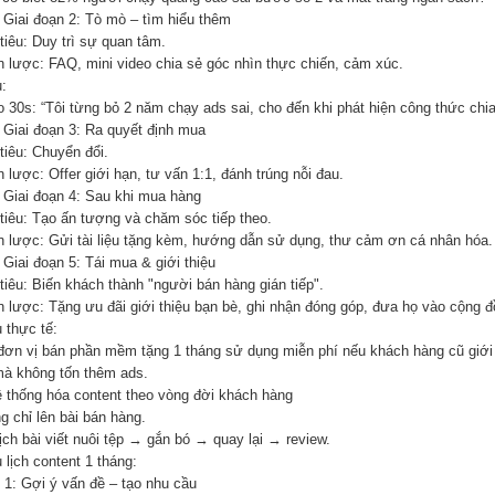
 Giai đoạn 2: Tò mò – tìm hiểu thêm
tiêu: Duy trì sự quan tâm.
n lược: FAQ, mini video chia sẻ góc nhìn thực chiến, cảm xúc.
:
o 30s: “Tôi từng bỏ 2 năm chạy ads sai, cho đến khi phát hiện công thức chia
 Giai đoạn 3: Ra quyết định mua
tiêu: Chuyển đổi.
 lược: Offer giới hạn, tư vấn 1:1, đánh trúng nỗi đau.
 Giai đoạn 4: Sau khi mua hàng
tiêu: Tạo ấn tượng và chăm sóc tiếp theo.
n lược: Gửi tài liệu tặng kèm, hướng dẫn sử dụng, thư cảm ơn cá nhân hóa.
Giai đoạn 5: Tái mua & giới thiệu
tiêu: Biến khách thành "người bán hàng gián tiếp".
n lược: Tặng ưu đãi giới thiệu bạn bè, ghi nhận đóng góp, đưa họ vào cộng đ
 thực tế:
đơn vị bán phần mềm tặng 1 tháng sử dụng miễn phí nếu khách hàng cũ giới
mà không tốn thêm ads.
ệ thống hóa content theo vòng đời khách hàng
g chỉ lên bài bán hàng.
ịch bài viết nuôi tệp → gắn bó → quay lại → review.
 lịch content 1 tháng:
 1: Gợi ý vấn đề – tạo nhu cầu