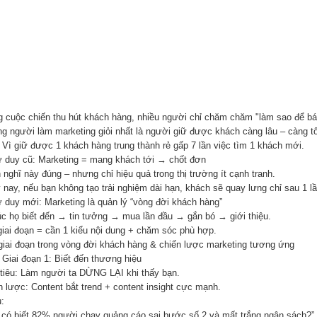
g cuộc chiến thu hút khách hàng, nhiều người chỉ chăm chăm "làm sao để b
g người làm marketing giỏi nhất là người giữ được khách càng lâu – càng tố
 Vì giữ được 1 khách hàng trung thành rẻ gấp 7 lần việc tìm 1 khách mới.
ư duy cũ: Marketing = mang khách tới → chốt đơn
nghĩ này đúng – nhưng chỉ hiệu quả trong thị trường ít cạnh tranh.
 nay, nếu bạn không tạo trải nghiệm dài hạn, khách sẽ quay lưng chỉ sau 1 l
ư duy mới: Marketing là quản lý “vòng đời khách hàng”
úc họ biết đến → tin tưởng → mua lần đầu → gắn bó → giới thiệu.
giai đoạn = cần 1 kiểu nội dung + chăm sóc phù hợp.
 giai đoạn trong vòng đời khách hàng & chiến lược marketing tương ứng
 Giai đoạn 1: Biết đến thương hiệu
tiêu: Làm người ta DỪNG LẠI khi thấy bạn.
n lược: Content bắt trend + content insight cực mạnh.
:
 có biết 82% người chạy quảng cáo sai bước số 2 và mất trắng ngân sách?”