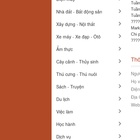
Tuần
Tuần
Nhà đất - Bất động sản
Tuần
????
Xây dựng - Nội thất
Marke
Chi 
Xe máy - Xe đạp - Ôtô
????
Ẩm thực
Thô
Cây cảnh - Thủy sinh
Ngườ
Thú cưng - Thú nuôi
Họ v
Sách - Truyện
Điện
Địa 
Du lịch
Webs
Việc làm
Học hành
Dịch vụ