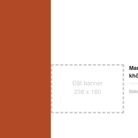
Mar
khô
Đặt banner
238 x 160
Ngày