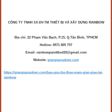
CÔNG TY TNHH SX-DV-TM THIẾT BỊ VÀ XÂY DỰNG RAINBOW
Địa chỉ: 22 Phạm Văn Bạch, P.15, Q.Tân Bình, TPHCM
Hotline: 0971 805 757
Email: rainbowpainttbxd20@gmail.com
Website:
giangiaosukien.com
https://giangiaosukien.com/bao-gia-cho-thue-mam-gian-giao-tai-
rainbow