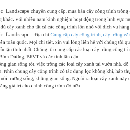
c Landscape
chuyên cung cấp, mua bán cây công trình trồng ch
 khác. Với nhiều năm kinh nghiệm hoạt động trong lĩnh vực m
đủ cây xanh cho tất cả các công trình lớn nhỏ với dịch vụ hàng đ
c Landscape
– Địa chỉ
Cung cấp cây công trình, cây trồng v
rên toàn quốc. Mọi chi tiết, xin vui lòng liên hệ với chúng t
ấn tận tình nhất. Chúng tôi cung cấp các loại cây trồng công trì
ình Dương, BRVT và các tỉnh lân cận.
g gian sống tốt, việc trồng các loại cây xanh tại vườn nhà, đô thị
h. Nhìn chung cây công trình có tác dụng lọc không khí, hấp thụ 
môi trường sống, không gian sống. Ngoài ra loại cây xanh này còn
tăng giá trị cho chính công trình đó nữa.