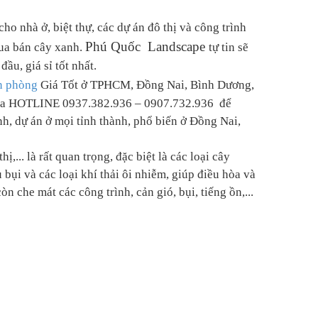
o nhà ở, biệt thự, các dự án đô thị và công trình
Phú Quốc Landscape
ua bán cây xanh.
tự tin sẽ
ầu, giá sỉ tốt nhất.
ăn phòng
Giá Tốt ở TPHCM, Đồng Nai, Bình Dương,
ôi qua HOTLINE 0937.382.936 – 0907.732.936 để
nh, dự án ở mọi tỉnh thành, phổ biến ở Đồng Nai,
,... là rất quan trọng, đặc biệt là các loại cây
bụi và các loại khí thải ôi nhiễm, giúp điều hòa và
 che mát các công trình, cản gió, bụi, tiếng ồn,...