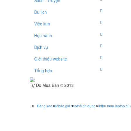
Sách - Truyện
Du lịch
Việc làm
Học hành
Dịch vụ
Giới thiệu website
Tổng hợp
Tự Do Mua Bán © 2013
Băng keo 3M
báo giá seo
thẻ tín dụng vib
thu mua laptop cũ 