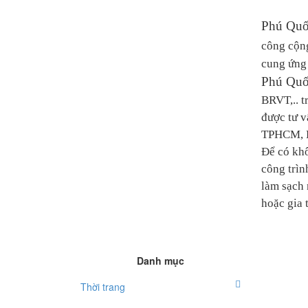
Phú Quố
công cộng
cung ứng 
Phú Quố
BRVT,.. t
được tư v
TPHCM, B
Để có khôn
công trìn
làm sạch 
hoặc gia 
Danh mục
Thời trang