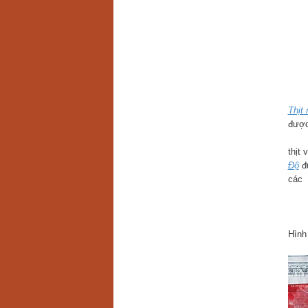
Thịt
được
thịt
Độ
đư
các
Hình