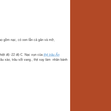
 bao gồm nạc, có xen lẫn cả gân và mỡ,
hiệt độ -22 độ C. Nạc vụn của
thịt trâu
Ấn
âu xào, trâu sốt vang., thịt xay làm nhân bánh