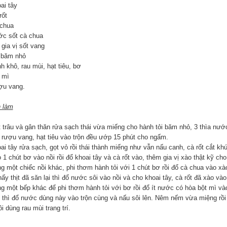
ai tây
rốt
 chua
ớc sốt cà chua
 gia vị sốt vang
i băm nhỏ
h khô, rau mùi, hạt tiêu, bơ
 mì
ợu vang.
 làm
t trâu và gân thăn rửa sạch thái vừa miếng cho hành tỏi băm nhỏ, 3 thìa nước 
 rượu vang, hạt tiêu vào trộn đều ướp 15 phút cho ngấm.
ai tây rửa sạch, gọt vỏ rồi thái thành miếng như vẫn nấu canh, cà rốt cắt kh
 1 chút bơ vào nồi rồi đổ khoai tây và cà rốt vào, thêm gia vị xào thật kỹ ch
g một chiếc nồi khác, phi thơm hành tỏi với 1 chút bơ rồi đổ cà chua vào xà
hấy thịt đã săn lại thì đổ nước sôi vào nồi và cho khoai tây, cà rốt đã xào vào
ng một bếp khác để phi thơm hành tỏi với bơ rồi đổ ít nước có hòa bột mì vào
thì đổ nước dùng này vào trộn cùng và nấu sôi lên. Nêm nếm vừa miệng rồi 
ồi dùng rau mùi trang trí.