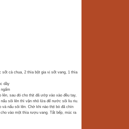
sốt cà chua, 2 thìa bột gia vị sốt vang, 1 thìa
úc dầy
o ngấm
o lên, sau đó cho thịt đã ướp vào xào đều tay,
 nấu sôi lên thì vặn nhỏ lửa để nước sôi liu riu.
 và nấu sôi lên. Chờ khi nào thịt bò đã chín
cho vào một thìa rượu vang. Tắt bếp, múc ra