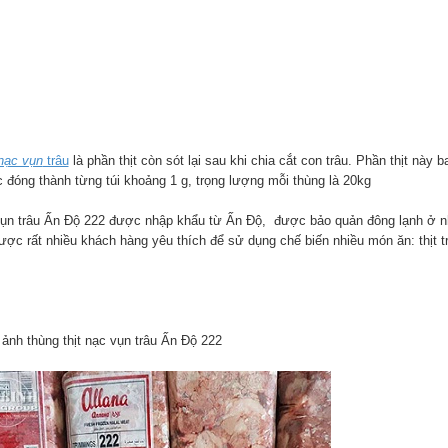
 nạc vụn
trâu
là phần thịt còn sót lại sau khi chia cắt con trâu. Phần thịt này
 đóng thành từng túi khoảng 1 g, trọng lượng mỗi thùng là 20kg
 vụn trâu Ấn Độ 222 được nhập khẩu từ Ấn Độ, được bảo quản đông lạnh ở n
ợc rất nhiều khách hàng yêu thích để sử dụng chế biến nhiều món ăn: thịt tr
 ảnh thùng thịt nạc vụn trâu Ấn Độ 222