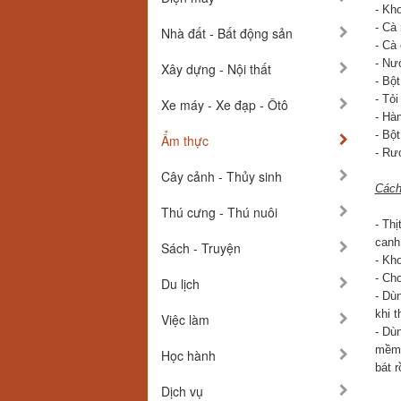
- Kho
- Cà 
Nhà đất - Bất động sản
- Cà
- Nư
Xây dựng - Nội thất
- Bột
- Tỏ
Xe máy - Xe đạp - Ôtô
- Hàn
- Bột
Ẩm thực
- Rư
Cây cảnh - Thủy sinh
Cách
Thú cưng - Thú nuôi
- Thị
canh
Sách - Truyện
- Kho
- Cho
Du lịch
- Dùn
khi t
Việc làm
- Dù
mềm 
Học hành
bát r
Dịch vụ