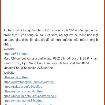
Archer
C54
là trang chủ chính thức của nhà cái C54 – cổng game cá
cược trực tuyến hàng đầu tại Việt Nam, nổi bật với hệ thống bảo mật
an toàn, giao diện hiện đại, tốc độ tải mượt mà và hoàn toàn không bị
chặn.
Website:
https://c54.coffee/
Mail: C54coffee@gmail.comHotline: 0982 934 844Địa chỉ: 28 P. Phan
Văn Trường, Dịch Vọng Hậu, Cầu Giấy, Hà Nội, Việt Nam#C54
#nhacaiC54 #C54casino #C54coffee
Website:
https://c54.coffee/
https://www.facebook.com/c54coffee/
https://twitter.com/c54coffee
https://github.com/c54coffee
https://medium.com/@c54coffee/about
https://vimeo.com/c54coffee