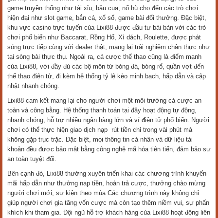
game truyền thống như tài xỉu, bầu cua, nổ hũ cho đến các trò chơi
hiện đại như slot game, bắn cá, xổ số, game bài đổi thưởng. Đặc biệt,
khu vực casino trực tuyến của Lixi88 được đầu tư bài bản với các trò
chơi phổ biến như Baccarat, Rồng Hổ, Xì dách, Roulette, được phát
sóng trực tiếp cùng với dealer thật, mang lại trải nghiệm chân thực như
tại sòng bài thực thụ. Ngoài ra, cá cược thể thao cũng là điểm mạnh
của Lixi88, với đầy đủ các bộ môn từ bóng đá, bóng rổ, quần vợt đến
thể thao điện tử, đi kèm hệ thống tỷ lệ kèo minh bạch, hấp dẫn và cập
nhật nhanh chóng.
Lixi88 cam kết mang lại cho người chơi một môi trường cá cược an
toàn và công bằng. Hệ thống thanh toán tại đây hoạt động tự động,
nhanh chóng, hỗ trợ nhiều ngân hàng lớn và ví điện tử phổ biến. Người
chơi có thể thực hiện giao dịch nạp rút tiền chỉ trong vài phút mà
không gặp trục trặc. Đặc biệt, mọi thông tin cá nhân và dữ liệu tài
khoản đều được bảo mật bằng công nghệ mã hóa tiên tiến, đảm bảo sự
an toàn tuyệt đối.
Bên cạnh đó, Lixi88 thường xuyên triển khai các chương trình khuyến
mãi hấp dẫn như thưởng nạp tiền, hoàn trả cược, thưởng chào mừng
người chơi mới, sự kiện theo mùa Các chương trình này không chỉ
giúp người chơi gia tăng vốn cược mà còn tạo thêm niềm vui, sự phấn
khích khi tham gia. Đội ngũ hỗ trợ khách hàng của Lixi88 hoạt động liên