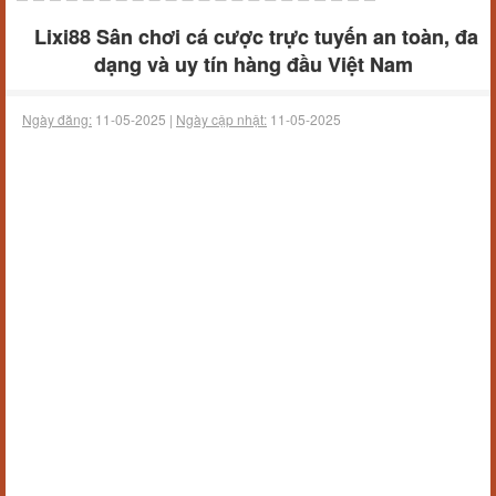
Lixi88 Sân chơi cá cược trực tuyến an toàn, đa
dạng và uy tín hàng đầu Việt Nam
Ngày đăng:
11-05-2025 |
Ngày cập nhật:
11-05-2025