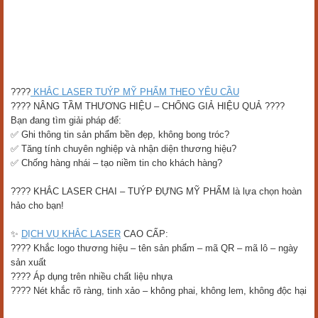
????
KHẮC LASER TUÝP MỸ PHẨM THEO YÊU CẦU
???? NÂNG TẦM THƯƠNG HIỆU – CHỐNG GIẢ HIỆU QUẢ ????
Bạn đang tìm giải pháp để:
✅ Ghi thông tin sản phẩm bền đẹp, không bong tróc?
✅ Tăng tính chuyên nghiệp và nhận diện thương hiệu?
✅ Chống hàng nhái – tạo niềm tin cho khách hàng?
???? KHẮC LASER CHAI – TUÝP ĐỰNG MỸ PHẨM là lựa chọn hoàn
hảo cho bạn!
✨
DỊCH VỤ KHẮC LASER
CAO CẤP:
???? Khắc logo thương hiệu – tên sản phẩm – mã QR – mã lô – ngày
sản xuất
???? Áp dụng trên nhiều chất liệu nhựa
???? Nét khắc rõ ràng, tinh xảo – không phai, không lem, không độc hại