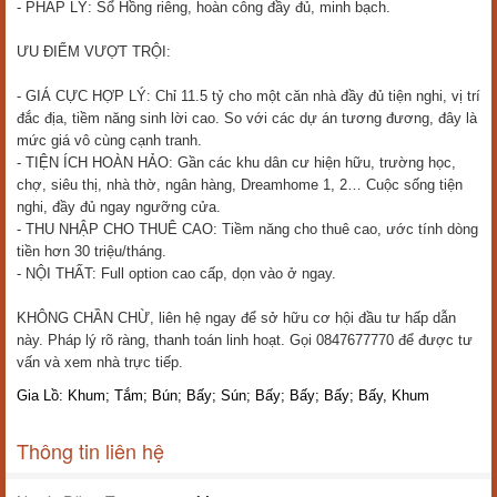
- PHÁP LÝ: Sổ Hồng riêng, hoàn công đầy đủ, minh bạch.
ƯU ĐIỂM VƯỢT TRỘI:
- GIÁ CỰC HỢP LÝ: Chỉ 11.5 tỷ cho một căn nhà đầy đủ tiện nghi, vị trí
đắc địa, tiềm năng sinh lời cao. So với các dự án tương đương, đây là
mức giá vô cùng cạnh tranh.
- TIỆN ÍCH HOÀN HẢO: Gần các khu dân cư hiện hữu, trường học,
chợ, siêu thị, nhà thờ, ngân hàng, Dreamhome 1, 2… Cuộc sống tiện
nghi, đầy đủ ngay ngưỡng cửa.
- THU NHẬP CHO THUÊ CAO: Tiềm năng cho thuê cao, ước tính dòng
tiền hơn 30 triệu/tháng.
- NỘI THẤT: Full option cao cấp, dọn vào ở ngay.
KHÔNG CHẦN CHỪ, liên hệ ngay để sở hữu cơ hội đầu tư hấp dẫn
này. Pháp lý rõ ràng, thanh toán linh hoạt. Gọi 0847677770 để được tư
vấn và xem nhà trực tiếp.
Gia Lồ: Khum; Tắm; Bún; Bấy; Sún; Bấy; Bấy; Bấy; Bấy, Khum
Thông tin liên hệ