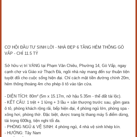
CƠ HỘI ĐẦU TƯ SINH LỜI - NHÀ ĐẸP 6 TẦNG HẺM THÔNG GÒ
VẤP - CHỈ 11.5 TỶ
Sở hữu vị trí VÀNG tại Phạm Văn Chiêu, Phường 14, Gò Vấp, ngay
cạnh chợ và Giáo xứ Thạch Đà, ngôi nhà này mang đến sự thuận tiện
tuyệt đối cho cuộc sống hiện đại. Chỉ cách mặt tiền đường chính 20m,
hẻm thông thoáng 4m cho phép ô tô vào tận cửa.
- DIỆN TÍCH: 80m² (5m x 15.17m, nở hậu 5.35m - thế đất tài lộc).
- KẾT CẤU: 1 trệt + 1 lửng + 3 lầu + sân thượng trước sau, gồm gara
ô tô, phòng khách rộng rãi, bếp hiện đại, 4 phòng ngủ lớn, phòng spa -
xông hơi, phòng thờ. Đặc biệt, được trang bị thang máy 5 điểm dừng,
tải trọng 600kg, tiện nghi tối đa.
- PHÒNG NGỦ & VỆ SINH: 4 phòng ngủ, 4 nhà vệ sinh khép kín.
- HƯỚNG: Tây Nam