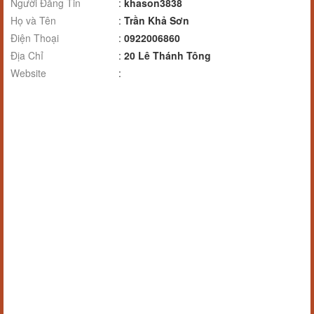
Người Đăng Tin
:
khason3838
Họ và Tên
:
Trần Khả Sơn
Điện Thoại
:
0922006860
Địa Chỉ
:
20 Lê Thánh Tông
Website
: