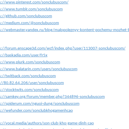
s://www.pinterest.com/sonclubuscom/
s://www.tumblr.com/sonclubuscom
s://github.com/sonclubuscom
s://medium.com/@sonclubuscom
s://webmaster.yandex.ru/blog/malopoleznyy-kontent-pochemu-mozhet-
s://forum.enscape3d.com/wcf/index.php?user/113007-sonclubuscom/
s://baskadia.com/user/fr5x
s://www.plurk.com/sonclubuscom
s://www.balatarin.com/users/sonclubuscom
s://twitback.com/sonclubuscom
://80.82.64.206/user/sonclubuscom
s://stocktwits.com/sonclubuscom
s://samkey.org/forum/member.php?344896-sonclubuscom
s://spiderum.com/nguoi-dung/sonclubuscom
s://wefunder.com/sonclubkhogamenhcao
s://vocal.media/authors/son-club-kho-game-dinh-cao