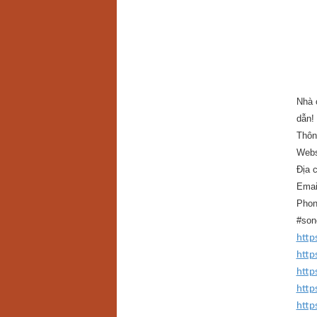
Nhà 
dẫn!
Thông
Webs
Địa 
Emai
Phon
#son
http
http
http
http
http