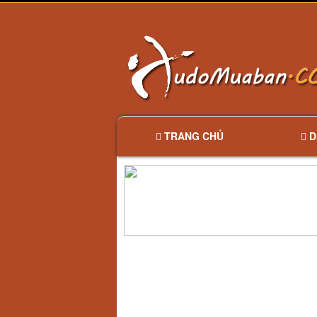
TRANG CHỦ
D