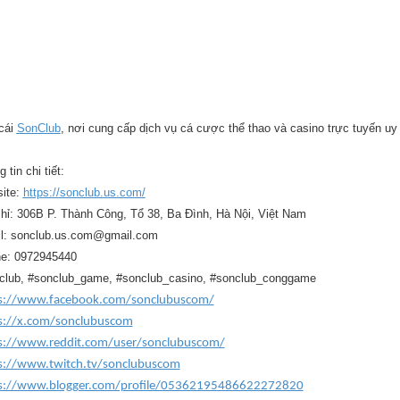
cái
SonClub
, nơi cung cấp dịch vụ cá cược thể thao và casino trực tuyến uy
 tin chi tiết:
ite:
https://sonclub.us.com/
chỉ: 306B P. Thành Công, Tổ 38, Ba Đình, Hà Nội, Việt Nam
l: sonclub.us.com@gmail.com
e: 0972945440
club, #sonclub_game, #sonclub_casino, #sonclub_conggame
s://www.facebook.com/sonclubuscom/
s://x.com/sonclubuscom
s://www.reddit.com/user/sonclubuscom/
s://www.twitch.tv/sonclubuscom
s://www.blogger.com/profile/05362195486622272820