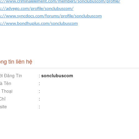
s://www.criminalelement.com/members/sonclubuscom/profile/
s://advego.com/profile/sonclubuscom/
s://www.syncdocs.com/forums/profile/sonclubuscom
s://www.bondhuplus.com/sonclubuscom
ng tin liên hệ
i Đăng Tin
:
sonclubuscom
à Tên
:
 Thoại
:
Chỉ
:
ite
: