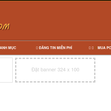
ANH MỤC
ĐĂNG TIN MIỄN PHÍ
MUA PO
Đặt banner 324 x 100