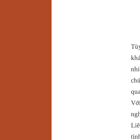
Tùy
khá
nhi
chú
qua
Với
ngh
Liê
tìn