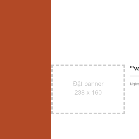
'"v
Đặt banner
Ngày
238 x 160