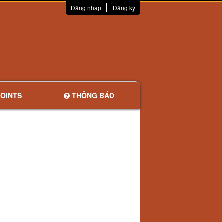
Đăng nhập
Đăng ký
OINTS
THÔNG BÁO