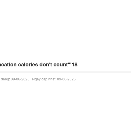
acation calories don't count'"18
 đăng:
09-06-2025 |
Ngày cập nhật:
09-06-2025