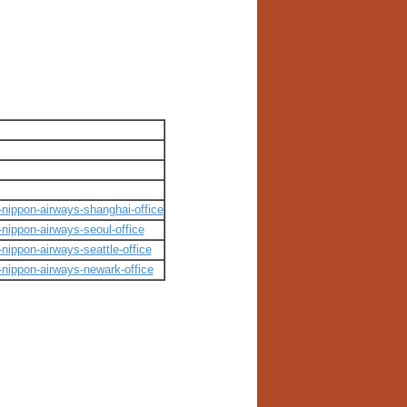
nippon-airways-shanghai-office
ippon-airways-seoul-office
ippon-airways-seattle-office
nippon-airways-newark-office