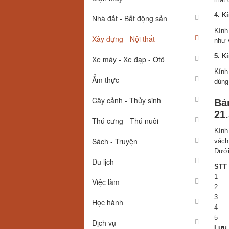
4. K
Nhà đất - Bất động sản
Kính
Xây dựng - Nội thất
như 
5. K
Xe máy - Xe đạp - Ôtô
Kính
Ẩm thực
dùng 
Cây cảnh - Thủy sinh
Bả
21
Thú cưng - Thú nuôi
Kính
Sách - Truyện
vách
Dưới
Du lịch
STT
1
Việc làm
2
3
Học hành
4
5
Dịch vụ
Lưu 