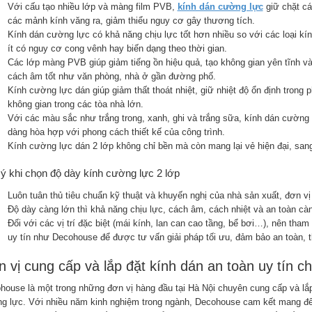
Với cấu tạo nhiều lớp và màng film PVB,
kính dán cường lực
giữ chặt cá
các mảnh kính văng ra, giảm thiểu nguy cơ gây thương tích.
Kính dán cường lực có khả năng chịu lực tốt hơn nhiều so với các loại k
ít có nguy cơ cong vênh hay biến dạng theo thời gian.
Các lớp màng PVB giúp giảm tiếng ồn hiệu quả, tạo không gian yên tĩnh và
cách âm tốt như văn phòng, nhà ở gần đường phố.
Kính cường lực dán giúp giảm thất thoát nhiệt, giữ nhiệt độ ổn định trong 
không gian trong các tòa nhà lớn.
Với các màu sắc như trắng trong, xanh, ghi và trắng sữa, kính dán cường
dàng hòa hợp với phong cách thiết kế của công trình.
Kính cường lực dán 2 lớp không chỉ bền mà còn mang lại vẻ hiện đại, sang 
ý khi chọn độ dày kính cường lực 2 lớp
Luôn tuân thủ tiêu chuẩn kỹ thuật và khuyến nghị của nhà sản xuất, đơn vị 
Độ dày càng lớn thì khả năng chịu lực, cách âm, cách nhiệt và an toàn cà
Đối với các vị trí đặc biệt (mái kính, lan can cao tầng, bể bơi…), nên tham
uy tín như Decohouse để được tư vấn giải pháp tối ưu, đảm bảo an toàn, t
 vị cung cấp và lắp đặt kính dán an toàn uy tín ch
house là một trong những đơn vị hàng đầu tại Hà Nội chuyên cung cấp và lắp
g lực. Với nhiều năm kinh nghiệm trong ngành, Decohouse cam kết mang đến