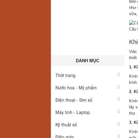
Bên 
như 
sữa, 
Cấu 
Khi
Việc
thiết
DANH MỤC
1. K
Thời trang
Kính
kính
Nước hoa - Mỹ phẩm
2. K
Điện thoại - Sim số
Kính
lấy 
Máy tính - Laptop
thự.
3. K
Kỹ thuật số
Kính
Điện máy
mật 