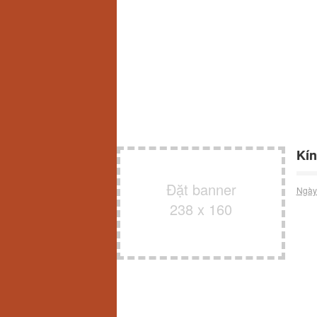
Kín
Đặt banner
Ngày
238 x 160