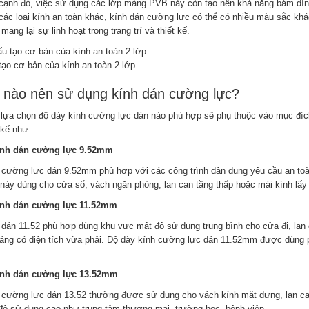
cạnh đó, việc sử dụng các lớp màng PVB này còn tạo nên khả năng bám dính
các loại kính an toàn khác, kính dán cường lực có thể có nhiều màu sắc khác 
mang lại sự linh hoạt trong trang trí và thiết kế.
tạo cơ bản của kính an toàn 2 lớp
 nào nên sử dụng kính dán cường lực?
 lựa chọn độ dày kính cường lực dán nào phù hợp sẽ phụ thuộc vào mục đích s
 kế như:
ính dán cường lực 9.52mm
 cường lực dán 9.52mm phù hợp với các công trình dân dụng yêu cầu an toàn
 này dùng cho cửa sổ, vách ngăn phòng, lan can tầng thấp hoặc mái kính lấy
ính dán cường lực 11.52mm
 dán 11.52 phù hợp dùng khu vực mật độ sử dụng trung bình cho cửa đi, lan 
sáng có diện tích vừa phải. Độ dày kính cường lực dán 11.52mm được dùng ph
ính dán cường lực 13.52mm
 cường lực dán 13.52 thường được sử dụng cho vách kính mặt dựng, lan can b
độ sử dụng cao như trung tâm thương mại, trường học, bệnh viện.