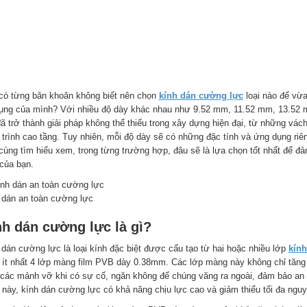
có từng băn khoăn không biết nên chọn
kính dán cường lực
loại nào để vừ
ụng của mình? Với nhiều độ dày khác nhau như 9.52 mm, 11.52 mm, 13.52
đã trở thành giải pháp không thể thiếu trong xây dựng hiện đại, từ những vác
 trình cao tầng. Tuy nhiên, mỗi độ dày sẽ có những đặc tính và ứng dụng riê
cùng tìm hiểu xem, trong từng trường hợp, đâu sẽ là lựa chọn tốt nhất để đ
 của bạn.
 dán an toàn cường lực
nh dán cường lực là gì?
 dán cường lực là loại kính đặc biệt được cấu tạo từ hai hoặc nhiều lớp
kính
 ít nhất 4 lớp màng film PVB dày 0.38mm. Các lớp màng này không chỉ tăng
 các mảnh vỡ khi có sự cố, ngăn không để chúng văng ra ngoài, đảm bảo an 
 này, kính dán cường lực có khả năng chịu lực cao và giảm thiểu tối đa nguy