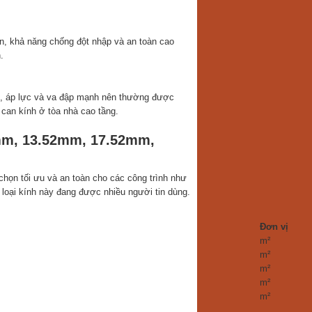
n, khả năng chống đột nhập và an toàn cao
.
ng, áp lực và va đập mạnh nên thường được
 can kính ở tòa nhà cao tầng.
mm, 13.52mm, 17.52mm,
ọn tối ưu và an toàn cho các công trình như
 loại kính này đang được nhiều người tin dùng.
Đơn vị
m²
m²
m²
m²
m²