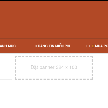
ANH MỤC
ĐĂNG TIN MIỄN PHÍ
MUA PO
Đặt banner 324 x 100