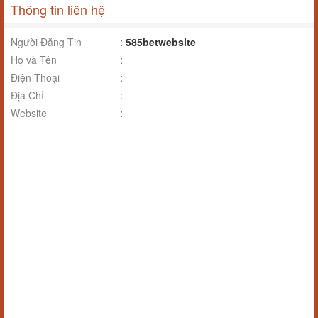
Thông tin liên hệ
Người Đăng Tin
:
585betwebsite
Họ và Tên
:
Điện Thoại
:
Địa Chỉ
:
Website
: