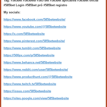
Tag: #585bet #585bet8 #585 bet #585bet aplicativa #585bet oficial
#585bet Login #585bet pró #585bet registro
My socials:
https://www.facebook.com/585betwebsite/
https://www.youtube.com/@585betwebsite
https://x.com/585betwebsite
https://www.pinterest.com/585betwebsite/
https://www.tumblr.com/585betwebsite
https://500px.com/p/585betwebsite
https://www.behance.net/585betwebsite
https://www.reddit.com/user/585betwebsite/
https://www.producthunt.com/@585betwebsite
https://www.twitch.tv/585betwebsite
https://issuu.com/585betwebsite
https://sites.google.com/view/585betwebsite