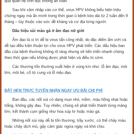
qua quan hệ tình dục không an toàn.
Sau khi xâm nhập vào cơ thể, virus HPV không biểu hiện triệu
chứng ngay mà ẩn mình trong thời gian ủ bệnh kéo dài từ 2 tuần đến 9
tháng – tùy thuộc vào sức đề kháng và cơ địa từng người.
Dấu hiệu sùi mào gà ở âm đạo nữ giới
Âm đạo là vị trí dễ bị virus tấn công nhất, do đặc điểm ẩm ướt và
dễ tạo điều kiện thuận lợi cho virus HPV phát triển. Các dấu hiệu ban
đầu của bệnh thường không rõ ràng nhưng sẽ tiến triển nhanh chóng
theo thời gian nếu không được phát hiện và điều trị sớm.
Các thương tổn thường xuất hiện ở vùng kín như: lỗ âm đạo, môi
lớn, môi bé, cổ tử cung và lỗ niệu đạo.
ĐẶT HẸN TRỰC TUYẾN NHẬN NGAY ƯU ĐÃI CHI PHÍ
Ban đầu, các nốt sùi có dạng mụn nhỏ, mềm, màu hồng nhạt hoặc
trắng, không gây đau. Tuy nhiên, chúng sẽ phát triển thành từng mảng
lớn, kết thành cụm giống như hoa súp lơ hoặc mào gà.
Những nốt sùi này dễ bị tổn thương, trầy xước, có thể chảy máu
hoặc chảy dịch mủ, gây cảm giác ngứa ngáy và khó chịu.