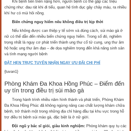
Khi bệnh tiến triển nặng hơn, người bệnh có thể gặp các triệu
chứng như: đau rát khi đi tiểu, quan hệ tình dục gây chảy máu, ra nhiều
khí hư có mùi hôi nồng.
Biến chứng nguy hiểm nếu không điều trị kịp thời
Nếu không được can thiệp y tế sớm và đúng cách, sùi mào gà ở
nữ có thể dẫn đến nhiều biến chứng nguy hiểm. Trong số đó, nghiêm
trọng nhất là nguy cơ phát triển thành ung thư cổ tử cung, ung thư âm
hộ hoặc ung thư âm đạo – đe dọa nghiêm trọng đến khả năng sinh sản
và tính mạng người bệnh
ĐẶT HẸN TRỰC TUYẾN NHẬN NGAY ƯU ĐÃI CHI PHÍ
{tuvan1}
Phòng Khám Đa Khoa Hồng Phúc – Điểm đến
uy tín trong điều trị sùi mào gà
Trong hành trình nhiều năm hình thành và phát triển, Phòng Khám
Đa Khoa Hồng Phúc đã không ngừng nâng cao chất lượng khám chữa
bệnh, trở thành một trong những địa chỉ hàng đầu tại khu vực trong hỗ
trợ điều trị bệnh sùi mào gà, đặc biệt là ở nữ giới.
Đội ngũ y bác sĩ giỏi, giàu kinh nghiệm:
Phòng khám quy tụ các