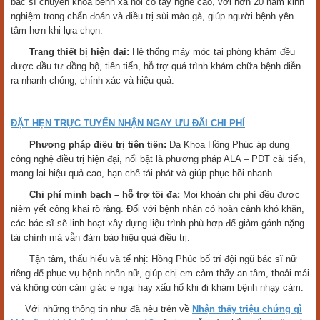
bác sĩ chuyên khoa bệnh xã hội có tay nghề cao, với hơn 20 năm kinh
nghiệm trong chẩn đoán và điều trị sùi mào gà, giúp người bệnh yên
tâm hơn khi lựa chọn.
Trang thiết bị hiện đại:
Hệ thống máy móc tại phòng khám đều
được đầu tư đồng bộ, tiên tiến, hỗ trợ quá trình khám chữa bệnh diễn
ra nhanh chóng, chính xác và hiệu quả.
ĐẶT HẸN TRỰC TUYẾN NHẬN NGAY ƯU ĐÃI CHI PHÍ
Phương pháp điều trị tiên tiến:
Đa Khoa Hồng Phúc áp dụng
công nghệ điều trị hiện đại, nổi bật là phương pháp ALA – PDT cải tiến,
mang lại hiệu quả cao, hạn chế tái phát và giúp phục hồi nhanh.
Chi phí minh bạch – hỗ trợ tối đa:
Mọi khoản chi phí đều được
niêm yết công khai rõ ràng. Đối với bệnh nhân có hoàn cảnh khó khăn,
các bác sĩ sẽ linh hoạt xây dựng liệu trình phù hợp để giảm gánh nặng
tài chính mà vẫn đảm bảo hiệu quả điều trị.
Tận tâm, thấu hiểu và tế nhị: Hồng Phúc bố trí đội ngũ bác sĩ nữ
riêng để phục vụ bệnh nhân nữ, giúp chị em cảm thấy an tâm, thoải mái
và không còn cảm giác e ngại hay xấu hổ khi đi khám bệnh nhạy cảm.
Với những thông tin như đã nêu trên về
Nhận thấy triệu chứng gì