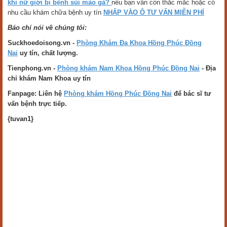
khi nữ giới bị bệnh sùi mào gà?
nếu bạn vẫn còn thắc mắc hoặc có
nhu cầu khám chữa bệnh uy tín
NHẤP VÀO Ô TƯ VẤN MIỄN PHÍ
Báo chí nói về chúng tôi:
Suckhoedoisong.vn -
Phòng Khám Đa Khoa Hồng Phúc Đồng
Nai
uy tín, chất lượng.
Tienphong.vn -
Phòng khám Nam Khoa Hồng Phúc Đồng Nai
- Địa
chỉ khám Nam Khoa uy tín
Fanpage: Liên hệ
Phòng khám Hồng Phúc Đồng Nai
để bác sĩ tư
vấn bệnh trực tiếp.
{tuvan1}