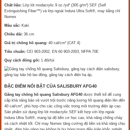
Chất liệu:
Lớp lót modacrylic 9 oz./yd² (305 g/m²) SEF (Self
Extinguishing Fiber™) và lớp ngoài Indura Ultra Soft®, may bằng chỉ
Nomex
Màu sắc:
Kaki
Chiều dài:
36 cm
Giá trị chống hồ quang:
40 cal/cm² (CAT 4)
Tiêu chuẩn:
CEI 903-2002, EN 60 903-2003, NFPA 70E
Quy cách đóng gói:
1 đôi/túi
ĐẶC ĐIỂM NỔI BẬT CỦA SALISBURY AFG40
Găng tay chống hồ quang Salisbury AFG40
được thiết kế để cung
cấp khả năng bảo vệ vượt trội trước năng lượng hồ quang điện lên đến
40 cal/cm², phù hợp cho các công việc trong môi trường điện áp cao.
Sản phẩm sử dụng lớp lót modacrylic SEF kết hợp với lớp ngoài
Indura Ultra Soft®, mang lại độ bền cơ học cao, khả năng chống cháy
và cách nhiệt tốt. Chỉ may Nomex tăng cường độ bền và khả năng chịu
nhiệt, đảm bảo găng tay không bị hư hỏng trong điều kiện khắc nghiệt.