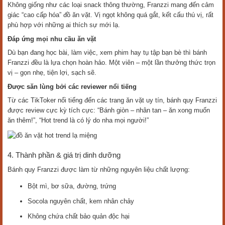
Không giống như các loại snack thông thường, Franzzi mang đến cảm
giác “cao cấp hóa” đồ ăn vặt. Vị ngọt không quá gắt, kết cấu thú vị, rất
phù hợp với những ai thích sự mới lạ.
Đáp ứng mọi nhu cầu ăn vặt
Dù bạn đang học bài, làm việc, xem phim hay tụ tập bạn bè thì bánh
Franzzi đều là lựa chọn hoàn hảo. Một viên – một lần thưởng thức trọn
vị – gọn nhẹ, tiện lợi, sạch sẽ.
Được săn lùng bởi các reviewer nổi tiếng
Từ các TikToker nổi tiếng đến các trang ăn vặt uy tín, bánh quy Franzzi
được review cực kỳ tích cực: “Bánh giòn – nhân tan – ăn xong muốn
ăn thêm!”, “Hot trend là có lý do nha mọi người!”
4. Thành phần & giá trị dinh dưỡng
Bánh quy Franzzi được làm từ những nguyên liệu chất lượng:
Bột mì, bơ sữa, đường, trứng
Socola nguyên chất, kem nhân chảy
Không chứa chất bảo quản độc hại