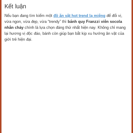
Kết luận
Nếu bạn đang tìm kiếm một
đồ ăn vặt hot trend lạ miệng
để đổi vị,
vừa ngon, vừa đẹp, vừa “trendy” thì
bánh quy Franzzi viên socola
nhân chảy
chính là lựa chọn đáng thử nhất hiện nay. Không chỉ mang
lại hương vị độc đáo, bánh còn giúp bạn bắt kịp xu hướng ăn vặt của
giới trẻ hiện đại.