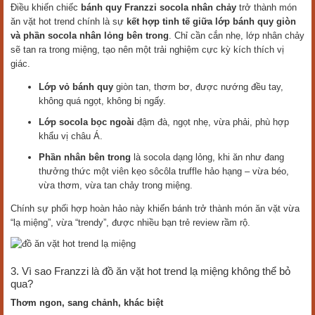
Điều khiến chiếc
bánh quy Franzzi socola nhân chảy
trở thành món
ăn vặt hot trend chính là sự
kết hợp tinh tế giữa lớp bánh quy giòn
và phần socola nhân lỏng bên trong
. Chỉ cần cắn nhẹ, lớp nhân chảy
sẽ tan ra trong miệng, tạo nên một trải nghiệm cực kỳ kích thích vị
giác.
Lớp vỏ bánh quy
giòn tan, thơm bơ, được nướng đều tay,
không quá ngọt, không bị ngấy.
Lớp socola bọc ngoài
đậm đà, ngọt nhẹ, vừa phải, phù hợp
khẩu vị châu Á.
Phần nhân bên trong
là socola dạng lỏng, khi ăn như đang
thưởng thức một viên kẹo sôcôla truffle hảo hạng – vừa béo,
vừa thơm, vừa tan chảy trong miệng.
Chính sự phối hợp hoàn hảo này khiến bánh trở thành món ăn vặt vừa
“lạ miệng”, vừa “trendy”, được nhiều bạn trẻ review rầm rộ.
3. Vì sao Franzzi là đồ ăn vặt hot trend lạ miệng không thể bỏ
qua?
Thơm ngon, sang chảnh, khác biệt