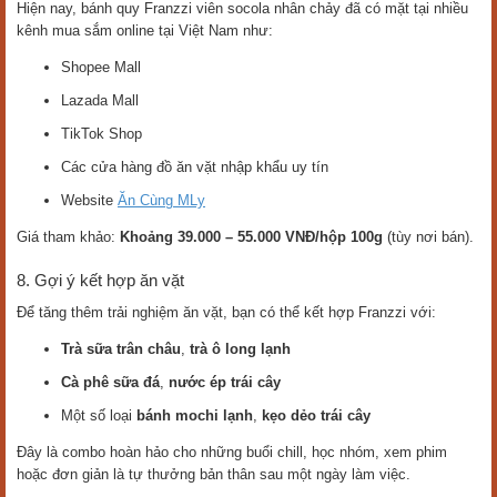
Hiện nay, bánh quy Franzzi viên socola nhân chảy đã có mặt tại nhiều
kênh mua sắm online tại Việt Nam như:
Shopee Mall
Lazada Mall
TikTok Shop
Các cửa hàng đồ ăn vặt nhập khẩu uy tín
Website
Ăn Cùng MLy
Giá tham khảo:
Khoảng 39.000 – 55.000 VNĐ/hộp 100g
(tùy nơi bán).
8. Gợi ý kết hợp ăn vặt
Để tăng thêm trải nghiệm ăn vặt, bạn có thể kết hợp Franzzi với:
Trà sữa trân châu
,
trà ô long lạnh
Cà phê sữa đá
,
nước ép trái cây
Một số loại
bánh mochi lạnh
,
kẹo dẻo trái cây
Đây là combo hoàn hảo cho những buổi chill, học nhóm, xem phim
hoặc đơn giản là tự thưởng bản thân sau một ngày làm việc.