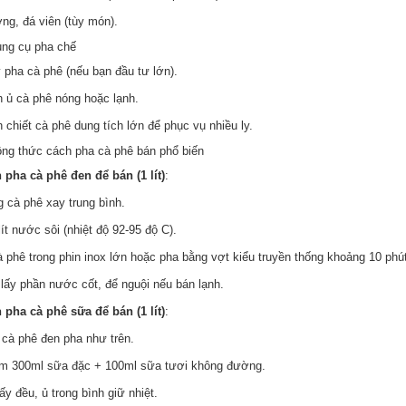
ng, đá viên (tùy món).
ụng cụ pha chế
 pha cà phê (nếu bạn đầu tư lớn).
h ủ cà phê nóng hoặc lạnh.
 chiết cà phê dung tích lớn để phục vụ nhiều ly.
ông thức cách pha cà phê bán phổ biến
 pha cà phê đen để bán (1 lít)
:
g cà phê xay trung bình.
lít nước sôi (nhiệt độ 92-95 độ C).
à phê trong phin inox lớn hoặc pha bằng vợt kiểu truyền thống khoảng 10 phút
 lấy phần nước cốt, để nguội nếu bán lạnh.
 pha cà phê sữa để bán (1 lít)
:
t cà phê đen pha như trên.
m 300ml sữa đặc + 100ml sữa tươi không đường.
y đều, ủ trong bình giữ nhiệt.