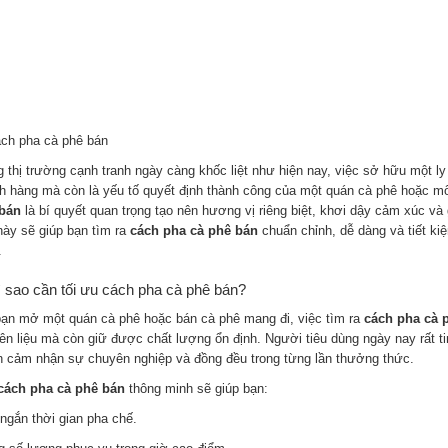
g thị trường cạnh tranh ngày càng khốc liệt như hiện nay, việc sở hữu một l
h hàng mà còn là yếu tố quyết định thành công của một quán cà phê hoặc mô
bán
là bí quyết quan trọng tạo nên hương vị riêng biệt, khơi dậy cảm xúc v
này sẽ giúp bạn tìm ra
cách pha cà phê bán
chuẩn chỉnh, dễ dàng và tiết ki
.
ì sao cần tối ưu cách pha cà phê bán?
bạn mở một quán cà phê hoặc bán cà phê mang đi, việc tìm ra
cách pha cà 
ên liệu mà còn giữ được chất lượng ổn định. Người tiêu dùng ngày nay rất ti
 cảm nhận sự chuyên nghiệp và đồng đều trong từng lần thưởng thức.
cách pha cà phê bán
thông minh sẽ giúp bạn:
 ngắn thời gian pha chế.