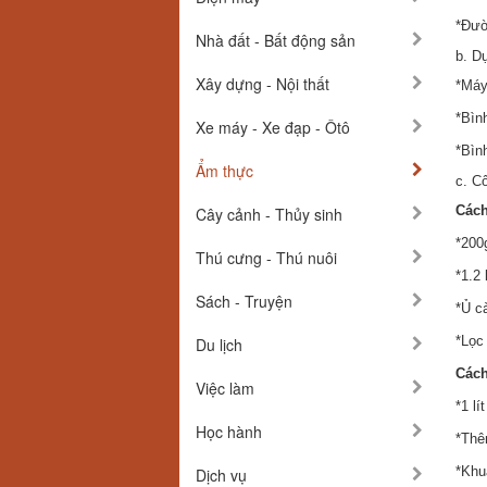
*Đườ
Nhà đất - Bất động sản
b. D
Xây dựng - Nội thất
*Máy
*Bìn
Xe máy - Xe đạp - Ôtô
*Bình
Ẩm thực
c. C
Cách
Cây cảnh - Thủy sinh
*200
Thú cưng - Thú nuôi
*1.2 
Sách - Truyện
*Ủ c
*Lọc
Du lịch
Cách
Việc làm
*1 lí
Học hành
*Thê
*Khuấ
Dịch vụ