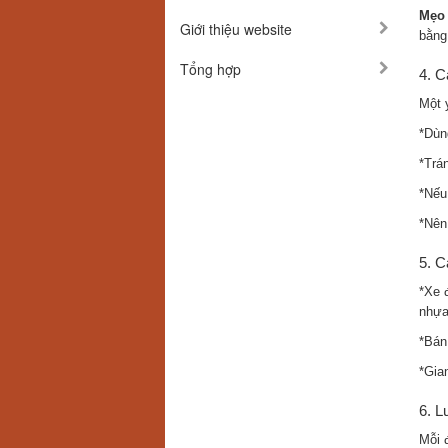
Mẹo 
Giới thiệu website
bằng
Tổng hợp
4. C
Một 
*Dùn
*Trán
*Nếu
*Nên
5. C
*Xe 
nhựa
*Bán 
*Gia
6. L
Mỗi 