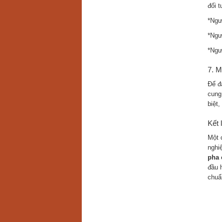
đối 
*Ngư
*Ngư
*Ngườ
7. M
Để đ
cung
biệt,
Kết 
Một 
nghi
pha 
đầu 
chuẩ