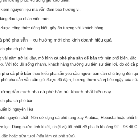
g số lượng phục vụ trong giờ cao điểm.
t kiệm nguyên liệu mà vẫn đảm bảo hương vị.
dàng đào tạo nhân viên mới.
 được công thức riêng biệt, gây ấn tượng với khách hàng.
à phê pha sẵn – xu hướng mới cho kinh doanh hiệu quả
g vài năm trở lại đây, mô hình
cà phê pha sẵn để bán
trở nên phổ biến, đặc 
ệp. Với tốc độ sống nhanh, khách hàng thường ưu tiên sự tiện lợi, do đó
cà 
 pha cà phê bán
theo kiểu pha sẵn yêu cầu người bán cần chú trọng đến quy
à phê pha sẵn vẫn cần giữ được độ đậm, hương thơm và vị béo ngậy của sữa
ướng dẫn cách pha cà phê bán hút khách nhất hiện nay
huẩn bị nguyên liệu
phê nguyên chất: Nên sử dụng cà phê rang xay Arabica, Robusta hoặc phối tr
c lọc: Dùng nước tinh khiết, nhiệt độ tốt nhất để pha là khoảng 92 – 96 độ C
 đặc hoặc sữa tươi (nếu làm cà phê sữa).