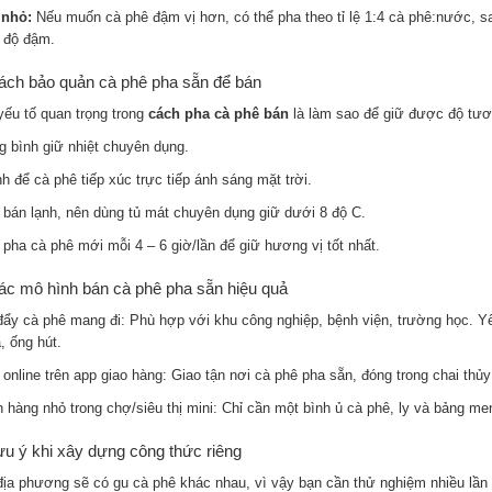
nhỏ:
Nếu muốn cà phê đậm vị hơn, có thể pha theo tỉ lệ 1:4 cà phê:nước, 
 độ đậm.
ách bảo quản cà phê pha sẵn để bán
yếu tố quan trọng trong
cách pha cà phê bán
là làm sao để giữ được độ tươi
g bình giữ nhiệt chuyên dụng.
h để cà phê tiếp xúc trực tiếp ánh sáng mặt trời.
 bán lạnh, nên dùng tủ mát chuyên dụng giữ dưới 8 độ C.
 pha cà phê mới mỗi 4 – 6 giờ/lần để giữ hương vị tốt nhất.
ác mô hình bán cà phê pha sẵn hiệu quả
đẩy cà phê mang đi: Phù hợp với khu công nghiệp, bệnh viện, trường học. Yê
, ống hút.
online trên app giao hàng: Giao tận nơi cà phê pha sẵn, đóng trong chai thủy
n hàng nhỏ trong chợ/siêu thị mini: Chỉ cần một bình ủ cà phê, ly và bảng me
ưu ý khi xây dựng công thức riêng
địa phương sẽ có gu cà phê khác nhau, vì vậy bạn cần thử nghiệm nhiều lần