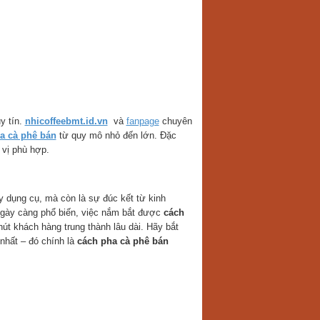
y tín.
nhicoffeebmt.id.vn
và
fanpage
chuyên
a cà phê bán
từ quy mô nhỏ đến lớn. Đặc
 vị phù hợp.
 dụng cụ, mà còn là sự đúc kết từ kinh
 ngày càng phổ biến, việc nắm bắt được
cách
út khách hàng trung thành lâu dài. Hãy bắt
nhất – đó chính là
cách pha cà phê bán