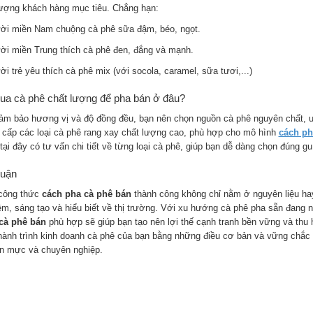
tượng khách hàng mục tiêu. Chẳng hạn:
ời miền Nam chuộng cà phê sữa đậm, béo, ngọt.
ời miền Trung thích cà phê đen, đắng và mạnh.
i trẻ yêu thích cà phê mix (với socola, caramel, sữa tươi,...)
ua cà phê chất lượng để pha bán ở đâu?
ảm bảo hương vị và độ đồng đều, bạn nên chọn nguồn cà phê nguyên chất, u
 cấp các loại cà phê rang xay chất lượng cao, phù hợp cho mô hình
cách ph
 tại đây có tư vấn chi tiết về từng loại cà phê, giúp bạn dễ dàng chọn đúng gu
luận
công thức
cách pha cà phê bán
thành công không chỉ nằm ở nguyên liệu hay
ệm, sáng tạo và hiểu biết về thị trường. Với xu hướng cà phê pha sẵn đang
cà phê bán
phù hợp sẽ giúp bạn tạo nên lợi thế cạnh tranh bền vững và thu h
hành trình kinh doanh cà phê của bạn bằng những điều cơ bản và vững chắc 
n mực và chuyên nghiệp.