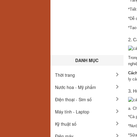
*Tăn
*Tiế
*Dễ 
*Tạo
2. C
Tron
DANH MỤC
nghi
Cách
Thời trang
ly c
Nước hoa - Mỹ phẩm
3. H
Điện thoại - Sim số
a. C
Máy tính - Laptop
*Cà 
Kỹ thuật số
*Nướ
*Sữa
Điện máy