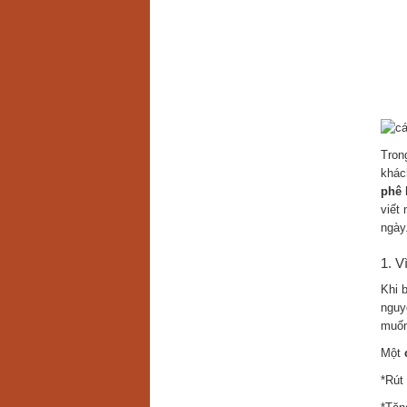
Tron
khác
phê 
viết 
ngày
1. V
Khi 
nguy
muốn
Một
*Rút