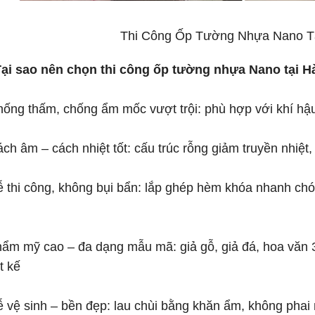
Thi Công Ốp Tường Nhựa Nano Tạ
Tại sao nên chọn thi công ốp tường nhựa Nano tại Hà
hống thấm, chống ẩm mốc vượt trội: phù hợp với khí h
ách âm – cách nhiệt tốt: cấu trúc rỗng giảm truyền nhiệt,
ễ thi công, không bụi bẩn: lắp ghép hèm khóa nhanh chón
hẩm mỹ cao – đa dạng mẫu mã: giả gỗ, giả đá, hoa văn 
t kế
ễ vệ sinh – bền đẹp: lau chùi bằng khăn ẩm, không phai