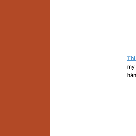
Thi
mỹ 
hàn