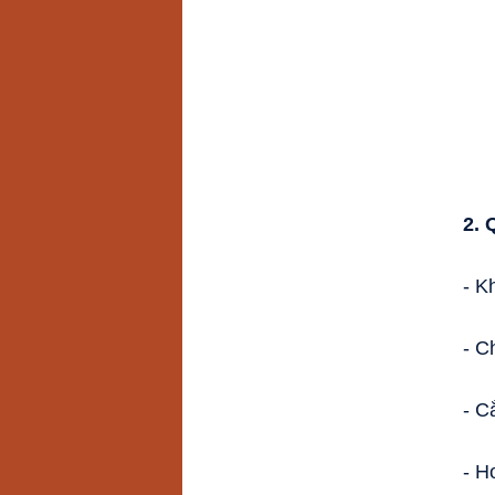
2. 
- K
- C
- C
- H