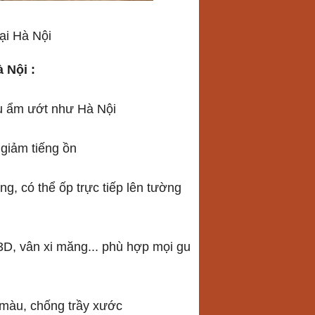
i Hà Nội
 Nội :
ậu ẩm ướt như Hà Nội
 giảm tiếng ồn
g, có thể ốp trực tiếp lên tường
3D, vân xi măng... phù hợp mọi gu
 màu, chống trầy xước