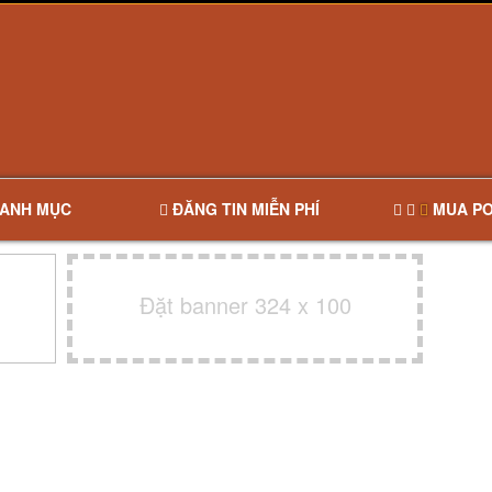
ANH MỤC
ĐĂNG TIN MIỄN PHÍ
MUA PO
Đặt banner 324 x 100