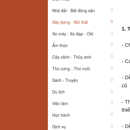
Nhà đất - Bất động sản
Xây dựng - Nội thất
1. 
Xe máy - Xe đạp - Ôtô
- C
Ẩm thực
Cây cảnh - Thủy sinh
- C
Thú cưng - Thú nuôi
- D
Sách - Truyện
cũ
Du lịch
- T
Việc làm
thiế
Học hành
- D
Dịch vụ