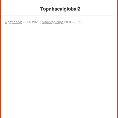
Topnhacaiglobal2
Ngày đăng:
20-06-2025 |
Ngày cập nhật:
20-06-2025