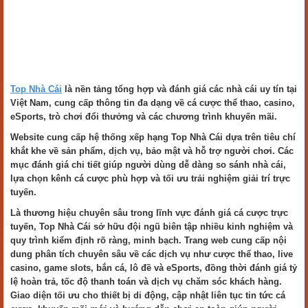
Top Nhà Cái
là nền tảng tổng hợp và đánh giá các nhà cái uy tín tại
Việt Nam, cung cấp thông tin đa dạng về cá cược thể thao, casino,
eSports, trò chơi đổi thưởng và các chương trình khuyến mãi.
Website cung cấp hệ thống xếp hạng Top Nhà Cái dựa trên tiêu chí
khắt khe về sản phẩm, dịch vụ, bảo mật và hỗ trợ người chơi. Các
mục đánh giá chi tiết giúp người dùng dễ dàng so sánh nhà cái,
lựa chọn kênh cá cược phù hợp và tối ưu trải nghiệm giải trí trực
tuyến.
Là thương hiệu chuyên sâu trong lĩnh vực đánh giá cá cược trực
tuyến, Top Nhà Cái sở hữu đội ngũ biên tập nhiều kinh nghiệm và
quy trình kiểm định rõ ràng, minh bạch. Trang web cung cấp nội
dung phân tích chuyên sâu về các dịch vụ như cược thể thao, live
casino, game slots, bắn cá, lô đề và eSports, đồng thời đánh giá tỷ
lệ hoàn trả, tốc độ thanh toán và dịch vụ chăm sóc khách hàng.
Giao diện tối ưu cho thiết bị di động, cập nhật liên tục tin tức cá