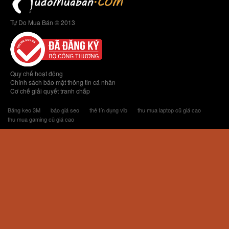
Tự Do Mua Bán © 2013
Quy chế hoạt động
Chính sách bảo mật thông tin cá nhân
Cơ chế giải quyết tranh chấp
Băng keo 3M
báo giá seo
thẻ tín dụng vib
thu mua laptop cũ giá cao
thu mua gaming cũ giá cao