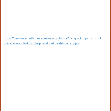
https://www.interfaithchesapeake.org/qbintuit/12_quick_tips_to_cont_ct_
quickbooks_desktop_help_and_get_real-time_support